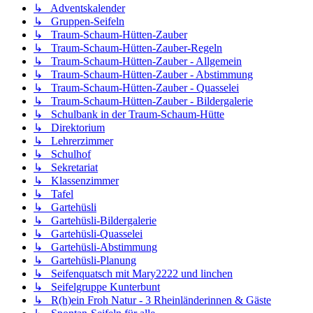
↳ Adventskalender
↳ Gruppen-Seifeln
↳ Traum-Schaum-Hütten-Zauber
↳ Traum-Schaum-Hütten-Zauber-Regeln
↳ Traum-Schaum-Hütten-Zauber - Allgemein
↳ Traum-Schaum-Hütten-Zauber - Abstimmung
↳ Traum-Schaum-Hütten-Zauber - Quasselei
↳ Traum-Schaum-Hütten-Zauber - Bildergalerie
↳ Schulbank in der Traum-Schaum-Hütte
↳ Direktorium
↳ Lehrerzimmer
↳ Schulhof
↳ Sekretariat
↳ Klassenzimmer
↳ Tafel
↳ Gartehüsli
↳ Gartehüsli-Bildergalerie
↳ Gartehüsli-Quasselei
↳ Gartehüsli-Abstimmung
↳ Gartehüsli-Planung
↳ Seifenquatsch mit Mary2222 und linchen
↳ Seifelgruppe Kunterbunt
↳ R(h)ein Froh Natur - 3 Rheinländerinnen & Gäste