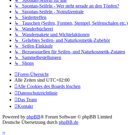
↳ Spontan-Seifeln für alle
↳ Spontan-Seifeln - Wer steht gerade an den Töpfen?
↳ Spontan-Seifeln - Notrufzentrale
↳ Siedertreffen
↳ Tauschen (Seifen, Formen, Stempel, Seifenschalen etc.)
↳ Wanderbücherei
↳ Wanderpakete und Wichtelaktionen
↳ Geliebtes Seifen- und Naturkosmetik-Zubehör
↳ Seifen-Einkäufe
↳ Bezugsquellen für Seifen- und Naturkosmetik-Zutaten
↳ Sammelbestellungen
↳ Shops
Foren-Übersicht
Alle Zeiten sind
UTC+02:00
Alle Cookies des Boards löschen
Datenschutzrichtlinie
Das Team
Kontakt
Powered by
phpBB
® Forum Software © phpBB Limited
Deutsche Übersetzung durch
phpBB.de