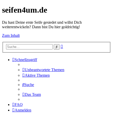
seifen4um.de
Du hast Deine erste Seife gesiedet und willst Dich
weiterentwickeln? Dann bist Du hier goldrichtig!
Zum Inhalt
Erweiterte
Suche
Suche
Schnellzugriff
Unbeantwortete Themen
Aktive Themen
Suche
Das Team
FAQ
Anmelden