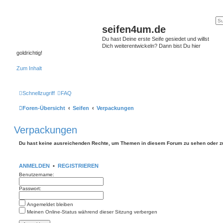
seifen4um.de
Du hast Deine erste Seife gesiedet und willst
Dich weiterentwickeln? Dann bist Du hier
goldrichtig!
Zum Inhalt
Schnellzugriff
FAQ
Foren-Übersicht
Seifen
Verpackungen
Verpackungen
Du hast keine ausreichenden Rechte, um Themen in diesem Forum zu sehen oder z
ANMELDEN
•
REGISTRIEREN
Benutzername:
Passwort:
Angemeldet bleiben
Meinen Online-Status während dieser Sitzung verbergen