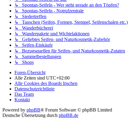
↳ Spontan-Seifeln - Wer steht gerade an den Töpfen?
↳ Spontan-Seifeln - Notrufzentrale
↳ Siedertreffen
↳ Tauschen (Seifen, Formen, Stempel, Seifenschalen etc.)
↳ Wanderbücherei
↳ Wanderpakete und Wichtelaktionen
↳ Geliebtes Seifen- und Naturkosmetik-Zubehör
↳ Seifen-Einkäufe
↳ Bezugsquellen für Seifen- und Naturkosmetik-Zutaten
↳ Sammelbestellungen
↳ Shops
Foren-Übersicht
Alle Zeiten sind
UTC+02:00
Alle Cookies des Boards löschen
Datenschutzrichtlinie
Das Team
Kontakt
Powered by
phpBB
® Forum Software © phpBB Limited
Deutsche Übersetzung durch
phpBB.de