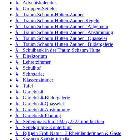
↳ Adventskalender
↳ Gruppen-Seifeln
↳ Traum-Schaum-Hütten-Zauber
↳ Traum-Schaum-Hütten-Zauber-Regeln
↳ Traum-Schaum-Hütten-Zauber - Allgemein
↳ Traum-Schaum-Hütten-Zauber - Abstimmung
↳ Traum-Schaum-Hütten-Zauber - Quasselei
↳ Traum-Schaum-Hütten-Zauber - Bildergalerie
↳ Schulbank in der Traum-Schaum-Hütte
↳ Direktorium
↳ Lehrerzimmer
↳ Schulhof
↳ Sekretariat
↳ Klassenzimmer
↳ Tafel
↳ Gartehüsli
↳ Gartehüsli-Bildergalerie
↳ Gartehüsli-Quasselei
↳ Gartehüsli-Abstimmung
↳ Gartehüsli-Planung
↳ Seifenquatsch mit Mary2222 und linchen
↳ Seifelgruppe Kunterbunt
↳ R(h)ein Froh Natur - 3 Rheinländerinnen & Gäste
↳ Spontan-Seifeln für alle