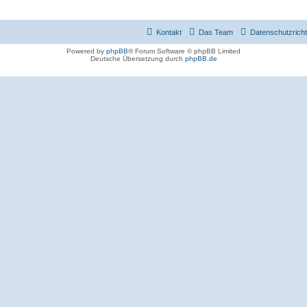
Kontakt
Das Team
Datenschutzrichtl
Powered by
phpBB
® Forum Software © phpBB Limited
Deutsche Übersetzung durch
phpBB.de