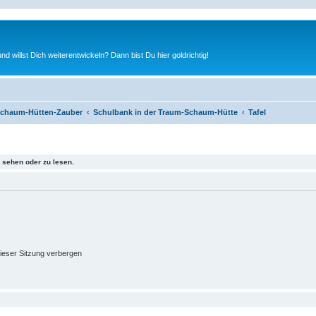
nd willst Dich weiterentwickeln? Dann bist Du hier goldrichtig!
chaum-Hütten-Zauber
Schulbank in der Traum-Schaum-Hütte
Tafel
sehen oder zu lesen.
ieser Sitzung verbergen