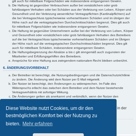
gilt auch für mittelbare Folgeschäden wie insbesondere entgangenen Gewinn.
Die Haftung ist gegenüber Verbrauchern außer bei vorsätzlichem oder grob
fahrlässigem Verhalten oder bei Schäden aus der Verletzung von Leben, Körper und
Gesundheit und der Verletzung wesentlicher Vertragspflichten (Kardinalpflichten) auf
die bei Vertragsschluss typischerweise vorhersehbaren Schäden und im übrigen der
Höhe nach auf die vertragstypischen Durchschnittsschäden begrenzt. Dies gilt auch
für mittelbare Folgeschäden wie insbesondere entgangenen Gewinn.
Die Haftung ist gegenüber Unternehmern außer bei der Verletzung von Leben, Körper
und Gesundheit oder vorsätzlichem oder grob fahrlässigem Verhalten des Betreibers
auf die bei Vertragsschluss typischerweise vorhersehbaren Schäden und im Übrigen
der Höhe nach auf die vertragstypischen Durchschnittsschäden begrenzt. Dies gilt
auch für mittelbare Schäden, insbesondere entgangenen Gewinn.
Die Haftungsbegrenzung der Absätze a bis c gilt sinngemäß auch zugunsten der
Mitarbeiter und Erfüllungsgehilfen des Betreibers.
Ansprüche für eine Haftung aus zwingendem nationalem Recht bleiben unberührt.
6. ÄNDERUNGSVORBEHALT
Der Betreiber ist berechtigt, die Nutzungsbedingungen und die Datenschutzrichtlinie
zu ändern. Die Änderung wird dem Nutzer per E-Mail mitgeteilt.
Der Nutzer ist berechtigt, den Änderungen zu widersprechen. Im Falle des
Widerspruchs erlischt das zwischen dem Betreiber und dem Nutzer bestehende
Vertragsverhältnis mit sofortiger Wirkung.
Die Änderungen gelten als anerkannt und verbindlich, wenn der Nutzer den
Änderungen zugestimmt hat.
Diese Website nutzt Cookies, um dir den
Informationen über den Umgang mit deinen persönlichen Daten sind in der
Datenschutzrichtlinie enthalten.
bestmöglichen Komfort bei der Nutzung zu
bieten.
Mehr erfahren
Zurück zur Anmeldemaske