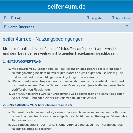
seifen4um.de
FAQ
Registrieren
Anmelden
S
Foren-Übersicht
u
seifen4um.de - Nutzungsbedingungen
c
h
Mit dem Zugriff auf „seifen4um.de“ („https://seifen4um.de“) wird zwischen dir
und dem Betreiber ein Vertrag mit folgenden Regelungen geschlossen:
e
1. NUTZUNGSVERTRAG
Mit dem Zugriff auf „seifen4um.de“ (im Folgenden „das Board“) schließt du einen
Nutzungsvertrag mit dem Betreiber des Boards ab (im Folgenden „Betreiber“) und
erklärst dich mit den nachfolgenden Regelungen einverstanden.
Wenn du mit diesen Regelungen nicht einverstanden bist, so darfst du das Board
nicht weiter nutzen. Für die Nutzung des Boards gelten jeweils die an dieser Stelle
veröffentlichten Regelungen.
Der Nutzungsvertrag wird auf unbestimmte Zeit geschlossen und kann von beiden
Seiten ohne Einhaltung einer Frist jederzeit gekündigt werden.
2. EINRÄUMUNG VON NUTZUNGSRECHTEN
Mit dem Erstellen eines Beitrags erteilst du dem Betreiber ein einfaches, zeitlich und
räumlich unbeschränktes und unentgeltliches Recht, deinen Beitrag im Rahmen des
Boards zu nutzen.
Das Nutzungsrecht nach Punkt 2, Unterpunkt a bleibt auch nach Kündigung des
Nutzungsvertrages bestehen.