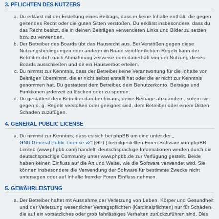
3. PFLICHTEN DES NUTZERS
Du erklärst mit der Erstellung eines Beitrags, dass er keine Inhalte enthält, die gegen
geltendes Recht oder die guten Sitten verstoßen. Du erklärst insbesondere, dass du
das Recht besitzt, die in deinen Beiträgen verwendeten Links und Bilder zu setzen
bzw. zu verwenden.
Der Betreiber des Boards übt das Hausrecht aus. Bei Verstößen gegen diese
Nutzungsbedingungen oder anderer im Board veröffentlichten Regeln kann der
Betreiber dich nach Abmahnung zeitweise oder dauerhaft von der Nutzung dieses
Boards ausschließen und dir ein Hausverbot erteilen.
Du nimmst zur Kenntnis, dass der Betreiber keine Verantwortung für die Inhalte von
Beiträgen übernimmt, die er nicht selbst erstellt hat oder die er nicht zur Kenntnis
genommen hat. Du gestattest dem Betreiber, dein Benutzerkonto, Beiträge und
Funktionen jederzeit zu löschen oder zu sperren.
Du gestattest dem Betreiber darüber hinaus, deine Beiträge abzuändern, sofern sie
gegen o. g. Regeln verstoßen oder geeignet sind, dem Betreiber oder einem Dritten
Schaden zuzufügen.
4. GENERAL PUBLIC LICENSE
Du nimmst zur Kenntnis, dass es sich bei phpBB um eine unter der „
GNU General Public License v2
“ (GPL) bereitgestellten Foren-Software von phpBB
Limited (www.phpbb.com) handelt; deutschsprachige Informationen werden durch die
deutschsprachige Community unter www.phpbb.de zur Verfügung gestellt. Beide
haben keinen Einfluss auf die Art und Weise, wie die Software verwendet wird. Sie
können insbesondere die Verwendung der Software für bestimmte Zwecke nicht
untersagen oder auf Inhalte fremder Foren Einfluss nehmen.
5. GEWÄHRLEISTUNG
Der Betreiber haftet mit Ausnahme der Verletzung von Leben, Körper und Gesundheit
und der Verletzung wesentlicher Vertragspflichten (Kardinalpflichten) nur für Schäden,
die auf ein vorsätzliches oder grob fahrlässiges Verhalten zurückzuführen sind. Dies