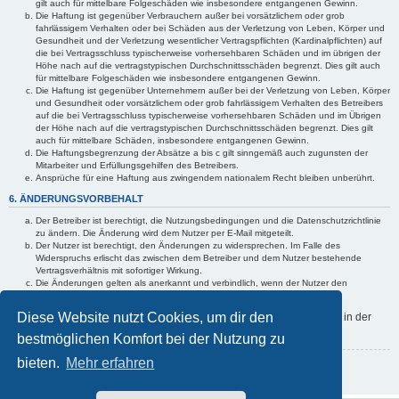
gilt auch für mittelbare Folgeschäden wie insbesondere entgangenen Gewinn.
Die Haftung ist gegenüber Verbrauchern außer bei vorsätzlichem oder grob
fahrlässigem Verhalten oder bei Schäden aus der Verletzung von Leben, Körper und
Gesundheit und der Verletzung wesentlicher Vertragspflichten (Kardinalpflichten) auf
die bei Vertragsschluss typischerweise vorhersehbaren Schäden und im übrigen der
Höhe nach auf die vertragstypischen Durchschnittsschäden begrenzt. Dies gilt auch
für mittelbare Folgeschäden wie insbesondere entgangenen Gewinn.
Die Haftung ist gegenüber Unternehmern außer bei der Verletzung von Leben, Körper
und Gesundheit oder vorsätzlichem oder grob fahrlässigem Verhalten des Betreibers
auf die bei Vertragsschluss typischerweise vorhersehbaren Schäden und im Übrigen
der Höhe nach auf die vertragstypischen Durchschnittsschäden begrenzt. Dies gilt
auch für mittelbare Schäden, insbesondere entgangenen Gewinn.
Die Haftungsbegrenzung der Absätze a bis c gilt sinngemäß auch zugunsten der
Mitarbeiter und Erfüllungsgehilfen des Betreibers.
Ansprüche für eine Haftung aus zwingendem nationalem Recht bleiben unberührt.
6. ÄNDERUNGSVORBEHALT
Der Betreiber ist berechtigt, die Nutzungsbedingungen und die Datenschutzrichtlinie
zu ändern. Die Änderung wird dem Nutzer per E-Mail mitgeteilt.
Der Nutzer ist berechtigt, den Änderungen zu widersprechen. Im Falle des
Widerspruchs erlischt das zwischen dem Betreiber und dem Nutzer bestehende
Vertragsverhältnis mit sofortiger Wirkung.
Die Änderungen gelten als anerkannt und verbindlich, wenn der Nutzer den
Änderungen zugestimmt hat.
Diese Website nutzt Cookies, um dir den
Informationen über den Umgang mit deinen persönlichen Daten sind in der
Datenschutzrichtlinie enthalten.
bestmöglichen Komfort bei der Nutzung zu
bieten.
Mehr erfahren
Zurück zur Anmeldemaske