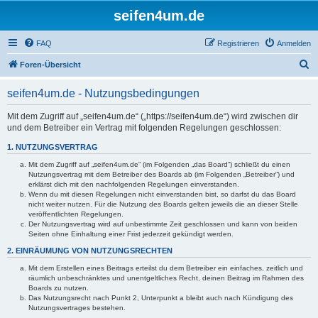
seifen4um.de
FAQ
Registrieren
Anmelden
S
Foren-Übersicht
u
seifen4um.de - Nutzungsbedingungen
c
h
Mit dem Zugriff auf „seifen4um.de“ („https://seifen4um.de“) wird zwischen dir
und dem Betreiber ein Vertrag mit folgenden Regelungen geschlossen:
e
1. NUTZUNGSVERTRAG
Mit dem Zugriff auf „seifen4um.de“ (im Folgenden „das Board“) schließt du einen
Nutzungsvertrag mit dem Betreiber des Boards ab (im Folgenden „Betreiber“) und
erklärst dich mit den nachfolgenden Regelungen einverstanden.
Wenn du mit diesen Regelungen nicht einverstanden bist, so darfst du das Board
nicht weiter nutzen. Für die Nutzung des Boards gelten jeweils die an dieser Stelle
veröffentlichten Regelungen.
Der Nutzungsvertrag wird auf unbestimmte Zeit geschlossen und kann von beiden
Seiten ohne Einhaltung einer Frist jederzeit gekündigt werden.
2. EINRÄUMUNG VON NUTZUNGSRECHTEN
Mit dem Erstellen eines Beitrags erteilst du dem Betreiber ein einfaches, zeitlich und
räumlich unbeschränktes und unentgeltliches Recht, deinen Beitrag im Rahmen des
Boards zu nutzen.
Das Nutzungsrecht nach Punkt 2, Unterpunkt a bleibt auch nach Kündigung des
Nutzungsvertrages bestehen.