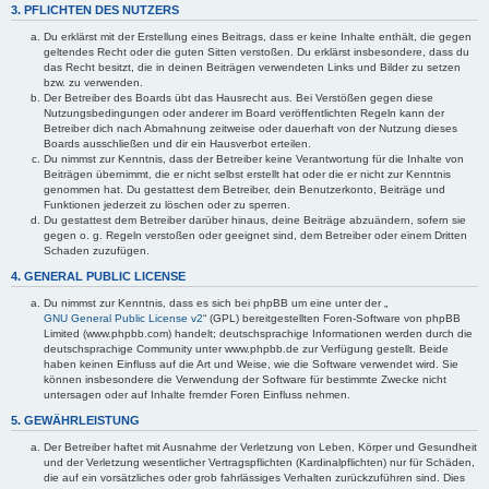
3. PFLICHTEN DES NUTZERS
Du erklärst mit der Erstellung eines Beitrags, dass er keine Inhalte enthält, die gegen
geltendes Recht oder die guten Sitten verstoßen. Du erklärst insbesondere, dass du
das Recht besitzt, die in deinen Beiträgen verwendeten Links und Bilder zu setzen
bzw. zu verwenden.
Der Betreiber des Boards übt das Hausrecht aus. Bei Verstößen gegen diese
Nutzungsbedingungen oder anderer im Board veröffentlichten Regeln kann der
Betreiber dich nach Abmahnung zeitweise oder dauerhaft von der Nutzung dieses
Boards ausschließen und dir ein Hausverbot erteilen.
Du nimmst zur Kenntnis, dass der Betreiber keine Verantwortung für die Inhalte von
Beiträgen übernimmt, die er nicht selbst erstellt hat oder die er nicht zur Kenntnis
genommen hat. Du gestattest dem Betreiber, dein Benutzerkonto, Beiträge und
Funktionen jederzeit zu löschen oder zu sperren.
Du gestattest dem Betreiber darüber hinaus, deine Beiträge abzuändern, sofern sie
gegen o. g. Regeln verstoßen oder geeignet sind, dem Betreiber oder einem Dritten
Schaden zuzufügen.
4. GENERAL PUBLIC LICENSE
Du nimmst zur Kenntnis, dass es sich bei phpBB um eine unter der „
GNU General Public License v2
“ (GPL) bereitgestellten Foren-Software von phpBB
Limited (www.phpbb.com) handelt; deutschsprachige Informationen werden durch die
deutschsprachige Community unter www.phpbb.de zur Verfügung gestellt. Beide
haben keinen Einfluss auf die Art und Weise, wie die Software verwendet wird. Sie
können insbesondere die Verwendung der Software für bestimmte Zwecke nicht
untersagen oder auf Inhalte fremder Foren Einfluss nehmen.
5. GEWÄHRLEISTUNG
Der Betreiber haftet mit Ausnahme der Verletzung von Leben, Körper und Gesundheit
und der Verletzung wesentlicher Vertragspflichten (Kardinalpflichten) nur für Schäden,
die auf ein vorsätzliches oder grob fahrlässiges Verhalten zurückzuführen sind. Dies