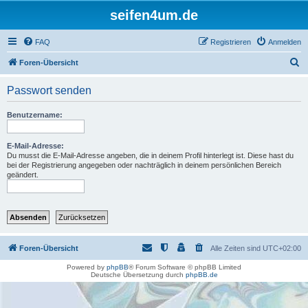
seifen4um.de
FAQ
Registrieren
Anmelden
S
Foren-Übersicht
u
Passwort senden
c
h
Benutzername:
e
E-Mail-Adresse:
Du musst die E-Mail-Adresse angeben, die in deinem Profil hinterlegt ist. Diese hast du
bei der Registrierung angegeben oder nachträglich in deinem persönlichen Bereich
geändert.
Foren-Übersicht
Alle Zeiten sind
UTC+02:00
Powered by
phpBB
® Forum Software © phpBB Limited
Deutsche Übersetzung durch
phpBB.de