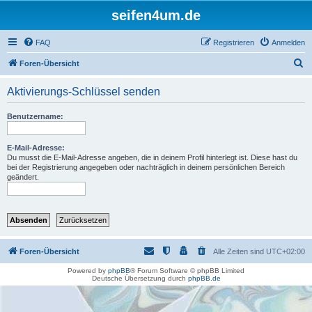
seifen4um.de
FAQ
Registrieren
Anmelden
S
Foren-Übersicht
u
Aktivierungs-Schlüssel senden
c
h
Benutzername:
e
E-Mail-Adresse:
Du musst die E-Mail-Adresse angeben, die in deinem Profil hinterlegt ist. Diese hast du
bei der Registrierung angegeben oder nachträglich in deinem persönlichen Bereich
geändert.
Foren-Übersicht
Alle Zeiten sind
UTC+02:00
Powered by
phpBB
® Forum Software © phpBB Limited
Deutsche Übersetzung durch
phpBB.de