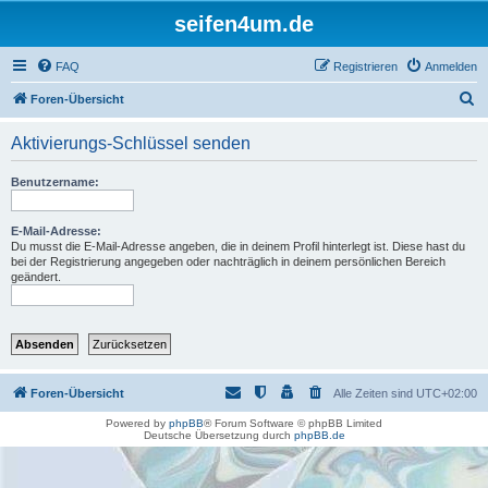
seifen4um.de
FAQ
Registrieren
Anmelden
S
Foren-Übersicht
u
Aktivierungs-Schlüssel senden
c
h
Benutzername:
e
E-Mail-Adresse:
Du musst die E-Mail-Adresse angeben, die in deinem Profil hinterlegt ist. Diese hast du
bei der Registrierung angegeben oder nachträglich in deinem persönlichen Bereich
geändert.
Foren-Übersicht
Alle Zeiten sind
UTC+02:00
Powered by
phpBB
® Forum Software © phpBB Limited
Deutsche Übersetzung durch
phpBB.de