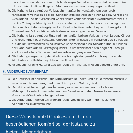
die auf ein vorsätzliches oder grob fahrlässiges Verhalten zurückzuführen sind. Dies
gilt auch für mittelbare Folgeschäden wie insbesondere entgangenen Gewinn.
Die Haftung ist gegenüber Verbrauchern außer bei vorsätzlichem oder grob
fahrlässigem Verhalten oder bei Schäden aus der Verletzung von Leben, Körper und
Gesundheit und der Verletzung wesentlicher Vertragspflichten (Kardinalpflichten) auf
die bei Vertragsschluss typischerweise vorhersehbaren Schäden und im übrigen der
Höhe nach auf die vertragstypischen Durchschnittsschäden begrenzt. Dies gilt auch
für mittelbare Folgeschäden wie insbesondere entgangenen Gewinn.
Die Haftung ist gegenüber Unternehmern außer bei der Verletzung von Leben, Körper
und Gesundheit oder vorsätzlichem oder grob fahrlässigem Verhalten des Betreibers
auf die bei Vertragsschluss typischerweise vorhersehbaren Schäden und im Übrigen
der Höhe nach auf die vertragstypischen Durchschnittsschäden begrenzt. Dies gilt
auch für mittelbare Schäden, insbesondere entgangenen Gewinn.
Die Haftungsbegrenzung der Absätze a bis c gilt sinngemäß auch zugunsten der
Mitarbeiter und Erfüllungsgehilfen des Betreibers.
Ansprüche für eine Haftung aus zwingendem nationalem Recht bleiben unberührt.
6. ÄNDERUNGSVORBEHALT
Der Betreiber ist berechtigt, die Nutzungsbedingungen und die Datenschutzrichtlinie
zu ändern. Die Änderung wird dem Nutzer per E-Mail mitgeteilt.
Der Nutzer ist berechtigt, den Änderungen zu widersprechen. Im Falle des
Widerspruchs erlischt das zwischen dem Betreiber und dem Nutzer bestehende
Vertragsverhältnis mit sofortiger Wirkung.
Die Änderungen gelten als anerkannt und verbindlich, wenn der Nutzer den
Änderungen zugestimmt hat.
Informationen über den Umgang mit deinen persönlichen Daten sind in der
Datenschutzrichtlinie enthalten.
Diese Website nutzt Cookies, um dir den
bestmöglichen Komfort bei der Nutzung zu
bieten.
Mehr erfahren