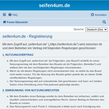
seifen4um.de
FAQ
Anmelden
S
Foren-Übersicht
u
Sprache:
c
seifen4um.de - Registrierung
h
Mit dem Zugriff auf „seifen4um.de“ („https://seifen4um.de“) wird zwischen dir
e
und dem Betreiber ein Vertrag mit folgenden Regelungen geschlossen:
1. NUTZUNGSVERTRAG
Mit dem Zugriff auf „seifen4um.de“ (im Folgenden „das Board“) schließt du einen
Nutzungsvertrag mit dem Betreiber des Boards ab (im Folgenden „Betreiber“) und
erklärst dich mit den nachfolgenden Regelungen einverstanden.
Wenn du mit diesen Regelungen nicht einverstanden bist, so darfst du das Board
nicht weiter nutzen. Für die Nutzung des Boards gelten jeweils die an dieser Stelle
veröffentlichten Regelungen.
Der Nutzungsvertrag wird auf unbestimmte Zeit geschlossen und kann von beiden
Seiten ohne Einhaltung einer Frist jederzeit gekündigt werden.
2. EINRÄUMUNG VON NUTZUNGSRECHTEN
Mit dem Erstellen eines Beitrags erteilst du dem Betreiber ein einfaches, zeitlich und
räumlich unbeschränktes und unentgeltliches Recht, deinen Beitrag im Rahmen des
Boards zu nutzen.
Das Nutzungsrecht nach Punkt 2, Unterpunkt a bleibt auch nach Kündigung des