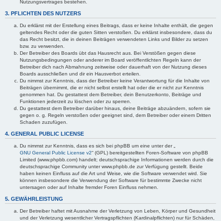
Nutzungsvertrages bestehen.
3. PFLICHTEN DES NUTZERS
Du erklärst mit der Erstellung eines Beitrags, dass er keine Inhalte enthält, die gegen
geltendes Recht oder die guten Sitten verstoßen. Du erklärst insbesondere, dass du
das Recht besitzt, die in deinen Beiträgen verwendeten Links und Bilder zu setzen
bzw. zu verwenden.
Der Betreiber des Boards übt das Hausrecht aus. Bei Verstößen gegen diese
Nutzungsbedingungen oder anderer im Board veröffentlichten Regeln kann der
Betreiber dich nach Abmahnung zeitweise oder dauerhaft von der Nutzung dieses
Boards ausschließen und dir ein Hausverbot erteilen.
Du nimmst zur Kenntnis, dass der Betreiber keine Verantwortung für die Inhalte von
Beiträgen übernimmt, die er nicht selbst erstellt hat oder die er nicht zur Kenntnis
genommen hat. Du gestattest dem Betreiber, dein Benutzerkonto, Beiträge und
Funktionen jederzeit zu löschen oder zu sperren.
Du gestattest dem Betreiber darüber hinaus, deine Beiträge abzuändern, sofern sie
gegen o. g. Regeln verstoßen oder geeignet sind, dem Betreiber oder einem Dritten
Schaden zuzufügen.
4. GENERAL PUBLIC LICENSE
Du nimmst zur Kenntnis, dass es sich bei phpBB um eine unter der „
GNU General Public License v2
“ (GPL) bereitgestellten Foren-Software von phpBB
Limited (www.phpbb.com) handelt; deutschsprachige Informationen werden durch die
deutschsprachige Community unter www.phpbb.de zur Verfügung gestellt. Beide
haben keinen Einfluss auf die Art und Weise, wie die Software verwendet wird. Sie
können insbesondere die Verwendung der Software für bestimmte Zwecke nicht
untersagen oder auf Inhalte fremder Foren Einfluss nehmen.
5. GEWÄHRLEISTUNG
Der Betreiber haftet mit Ausnahme der Verletzung von Leben, Körper und Gesundheit
und der Verletzung wesentlicher Vertragspflichten (Kardinalpflichten) nur für Schäden,