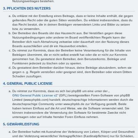
Nutzungsvertrages bestehen.
3. PFLICHTEN DES NUTZERS
Du erklärst mit der Erstellung eines Beitrags, dass er keine Inhalte enthält, die gegen
geltendes Recht oder die guten Sitten verstoßen. Du erklärst insbesondere, dass du
das Recht besitzt, die in deinen Beiträgen verwendeten Links und Bilder zu setzen
bzw. zu verwenden.
Der Betreiber des Boards übt das Hausrecht aus. Bei Verstößen gegen diese
Nutzungsbedingungen oder anderer im Board veröffentlichten Regeln kann der
Betreiber dich nach Abmahnung zeitweise oder dauerhaft von der Nutzung dieses
Boards ausschließen und dir ein Hausverbot erteilen.
Du nimmst zur Kenntnis, dass der Betreiber keine Verantwortung für die Inhalte von
Beiträgen übernimmt, die er nicht selbst erstellt hat oder die er nicht zur Kenntnis
genommen hat. Du gestattest dem Betreiber, dein Benutzerkonto, Beiträge und
Funktionen jederzeit zu löschen oder zu sperren.
Du gestattest dem Betreiber darüber hinaus, deine Beiträge abzuändern, sofern sie
gegen o. g. Regeln verstoßen oder geeignet sind, dem Betreiber oder einem Dritten
Schaden zuzufügen.
4. GENERAL PUBLIC LICENSE
Du nimmst zur Kenntnis, dass es sich bei phpBB um eine unter der „
GNU General Public License v2
“ (GPL) bereitgestellten Foren-Software von phpBB
Limited (www.phpbb.com) handelt; deutschsprachige Informationen werden durch die
deutschsprachige Community unter www.phpbb.de zur Verfügung gestellt. Beide
haben keinen Einfluss auf die Art und Weise, wie die Software verwendet wird. Sie
können insbesondere die Verwendung der Software für bestimmte Zwecke nicht
untersagen oder auf Inhalte fremder Foren Einfluss nehmen.
5. GEWÄHRLEISTUNG
Der Betreiber haftet mit Ausnahme der Verletzung von Leben, Körper und Gesundheit
und der Verletzung wesentlicher Vertragspflichten (Kardinalpflichten) nur für Schäden,