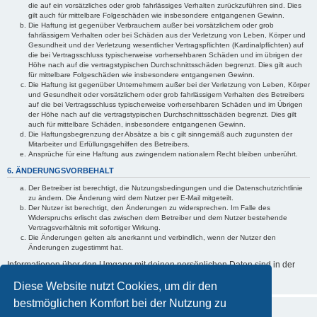
die auf ein vorsätzliches oder grob fahrlässiges Verhalten zurückzuführen sind. Dies
gilt auch für mittelbare Folgeschäden wie insbesondere entgangenen Gewinn.
Die Haftung ist gegenüber Verbrauchern außer bei vorsätzlichem oder grob
fahrlässigem Verhalten oder bei Schäden aus der Verletzung von Leben, Körper und
Gesundheit und der Verletzung wesentlicher Vertragspflichten (Kardinalpflichten) auf
die bei Vertragsschluss typischerweise vorhersehbaren Schäden und im übrigen der
Höhe nach auf die vertragstypischen Durchschnittsschäden begrenzt. Dies gilt auch
für mittelbare Folgeschäden wie insbesondere entgangenen Gewinn.
Die Haftung ist gegenüber Unternehmern außer bei der Verletzung von Leben, Körper
und Gesundheit oder vorsätzlichem oder grob fahrlässigem Verhalten des Betreibers
auf die bei Vertragsschluss typischerweise vorhersehbaren Schäden und im Übrigen
der Höhe nach auf die vertragstypischen Durchschnittsschäden begrenzt. Dies gilt
auch für mittelbare Schäden, insbesondere entgangenen Gewinn.
Die Haftungsbegrenzung der Absätze a bis c gilt sinngemäß auch zugunsten der
Mitarbeiter und Erfüllungsgehilfen des Betreibers.
Ansprüche für eine Haftung aus zwingendem nationalem Recht bleiben unberührt.
6. ÄNDERUNGSVORBEHALT
Der Betreiber ist berechtigt, die Nutzungsbedingungen und die Datenschutzrichtlinie
zu ändern. Die Änderung wird dem Nutzer per E-Mail mitgeteilt.
Der Nutzer ist berechtigt, den Änderungen zu widersprechen. Im Falle des
Widerspruchs erlischt das zwischen dem Betreiber und dem Nutzer bestehende
Vertragsverhältnis mit sofortiger Wirkung.
Die Änderungen gelten als anerkannt und verbindlich, wenn der Nutzer den
Änderungen zugestimmt hat.
Informationen über den Umgang mit deinen persönlichen Daten sind in der
Datenschutzrichtlinie enthalten.
Diese Website nutzt Cookies, um dir den
bestmöglichen Komfort bei der Nutzung zu