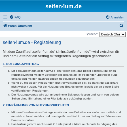
seifen4um.de
FAQ
Anmelden
S
Foren-Übersicht
u
Sprache:
c
seifen4um.de - Registrierung
h
Mit dem Zugriff auf „seifen4um.de“ („https://seifen4um.de“) wird zwischen dir
e
und dem Betreiber ein Vertrag mit folgenden Regelungen geschlossen:
1. NUTZUNGSVERTRAG
Mit dem Zugriff auf „seifen4um.de“ (im Folgenden „das Board“) schließt du einen
Nutzungsvertrag mit dem Betreiber des Boards ab (im Folgenden „Betreiber“) und
erklärst dich mit den nachfolgenden Regelungen einverstanden.
Wenn du mit diesen Regelungen nicht einverstanden bist, so darfst du das Board
nicht weiter nutzen. Für die Nutzung des Boards gelten jeweils die an dieser Stelle
veröffentlichten Regelungen.
Der Nutzungsvertrag wird auf unbestimmte Zeit geschlossen und kann von beiden
Seiten ohne Einhaltung einer Frist jederzeit gekündigt werden.
2. EINRÄUMUNG VON NUTZUNGSRECHTEN
Mit dem Erstellen eines Beitrags erteilst du dem Betreiber ein einfaches, zeitlich und
räumlich unbeschränktes und unentgeltliches Recht, deinen Beitrag im Rahmen des
Boards zu nutzen.
Das Nutzungsrecht nach Punkt 2, Unterpunkt a bleibt auch nach Kündigung des