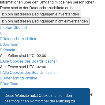
Informationen über den Umgang mit deinen persönlichen
Daten sind in der Datenschutzrichtlinie enthalten.
Foren-Übersicht
Datenschutzrichtlinie
Das Team
Kontakt
Alle Zeiten sind
UTC+02:00
Alle Cookies des Boards löschen
Alle Zeiten sind
UTC+02:00
Alle Cookies des Boards löschen
Datenschutzrichtlinie
Das Team
Kontakt
Powered by
phpBB
® Forum Software © phpBB Limited
Diese Website nutzt Cookies, um dir den
Deutsche Übersetzung durch
phpBB.de
bestmöglichen Komfort bei der Nutzung zu