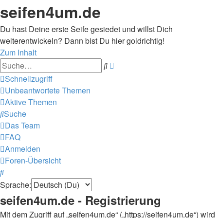
seifen4um.de
Du hast Deine erste Seife gesiedet und willst Dich
weiterentwickeln? Dann bist Du hier goldrichtig!
Zum Inhalt
Erweiterte
Suche
Suche
Schnellzugriff
Unbeantwortete Themen
Aktive Themen
Suche
Das Team
FAQ
Anmelden
Foren-Übersicht
Suche
Sprache:
seifen4um.de - Registrierung
Mit dem Zugriff auf „seifen4um.de“ („https://seifen4um.de“) wird