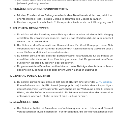
jederzeit gekündigt werden.
2. EINRÄUMUNG VON NUTZUNGSRECHTEN
Mit dem Erstellen eines Beitrags erteilst du dem Betreiber ein einfaches, zeitlich
unentgeltliches Recht, deinen Beitrag im Rahmen des Boards zu nutzen.
Das Nutzungsrecht nach Punkt 2, Unterpunkt a bleibt auch nach Kündigung des 
3. PFLICHTEN DES NUTZERS
Du erklärst mit der Erstellung eines Beitrags, dass er keine Inhalte enthält, die g
verstoßen. Du erklärst insbesondere, dass du das Recht besitzt, die in deinen Be
setzen bzw. zu verwenden.
Der Betreiber des Boards übt das Hausrecht aus. Bei Verstößen gegen diese Nu
veröffentlichten Regeln kann der Betreiber dich nach Abmahnung zeitweise oder 
ausschließen und dir ein Hausverbot erteilen.
Du nimmst zur Kenntnis, dass der Betreiber keine Verantwortung für die Inhalte vo
erstellt hat oder die er nicht zur Kenntnis genommen hat. Du gestattest dem Betre
Funktionen jederzeit zu löschen oder zu sperren.
Du gestattest dem Betreiber darüber hinaus, deine Beiträge abzuändern, sofern s
geeignet sind, dem Betreiber oder einem Dritten Schaden zuzufügen.
4. GENERAL PUBLIC LICENSE
Du nimmst zur Kenntnis, dass es sich bei phpBB um eine unter der „
GNU General 
Foren-Software von phpBB Limited (www.phpbb.com) handelt; deutschsprachige I
deutschsprachige Community unter www.phpbb.de zur Verfügung gestellt. Beide ha
Weise, wie die Software verwendet wird. Sie können insbesondere die Verwendun
untersagen oder auf Inhalte fremder Foren Einfluss nehmen.
5. GEWÄHRLEISTUNG
Der Betreiber haftet mit Ausnahme der Verletzung von Leben, Körper und Gesundh
Vertragspflichten (Kardinalpflichten) nur für Schäden, die auf ein vorsätzliches ode