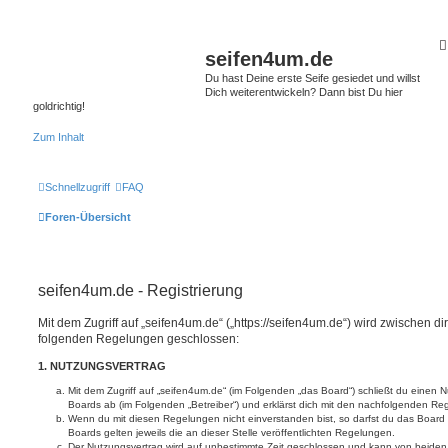
seifen4um.de
Du hast Deine erste Seife gesiedet und willst
Dich weiterentwickeln? Dann bist Du hier
goldrichtig!
Zum Inhalt
Schnellzugriff
FAQ
Foren-Übersicht
seifen4um.de - Registrierung
Mit dem Zugriff auf „seifen4um.de“ („https://seifen4um.de“) wird zwischen di
folgenden Regelungen geschlossen:
1. NUTZUNGSVERTRAG
Mit dem Zugriff auf „seifen4um.de“ (im Folgenden „das Board“) schließt du einen 
Boards ab (im Folgenden „Betreiber“) und erklärst dich mit den nachfolgenden R
Wenn du mit diesen Regelungen nicht einverstanden bist, so darfst du das Board 
Boards gelten jeweils die an dieser Stelle veröffentlichten Regelungen.
Der Nutzungsvertrag wird auf unbestimmte Zeit geschlossen und kann von beiden 