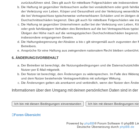
zurückzuführen sind. Dies gilt auch für mittelbare Folgeschäden wie insbesonde
Die Haftung ist gegenüber Verbrauchern außer bei vorsätzlichem oder grob fahrl
der Verletzung von Leben, Körper und Gesundheit und der Verletzung wesentlicher 
die bei Vertragsschluss typischerweise vorhersehbaren Schäden und im übrigen d
Durchschnittsschäden begrenzt. Dies gilt auch für mittelbare Folgeschäden wie
Die Haftung ist gegenüber Unternehmern außer bei der Verletzung von Leben, Kö
oder grob fahrlässigem Verhalten des Betreibers auf die bei Vertragsschluss typ
Übrigen der Höhe nach auf die vertragstypischen Durchschnittsschäden begrenzt. D
insbesondere entgangenen Gewinn.
Die Haftungsbegrenzung der Absätze a bis c gilt sinngemäß auch zugunsten der Mi
Betreibers.
Ansprüche für eine Haftung aus zwingendem nationalem Recht bleiben unberührt
6. ÄNDERUNGSVORBEHALT
Der Betreiber ist berechtigt, die Nutzungsbedingungen und die Datenschutzrichtl
Nutzer per E-Mail mitgeteilt.
Der Nutzer ist berechtigt, den Änderungen zu widersprechen. Im Falle des Widers
und dem Nutzer bestehende Vertragsverhältnis mit sofortiger Wirkung.
Die Änderungen gelten als anerkannt und verbindlich, wenn der Nutzer den Ände
Informationen über den Umgang mit deinen persönlichen Daten sind in der D
Foren-Übersicht
Powered by
phpBB
® Forum Software © phpBB Lim
Deutsche Übersetzung durch
phpBB.de