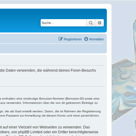
Suche
Erweiterte Suche
Registrieren
Anmelden
pBB die Daten verwenden, die während deines Foren-Besuchs
es enthalten eine eindeutige Benutzer-Nummer (Benutzer-ID) sowie eine
dazu verwendet, Informationen über die von dir gelesenen Beiträge zu
e, die als Gast erstellt werden, Daten, die im Rahmen der Registrierung
einem Passwort zur Anmeldung mit diesem Konto und einer persönlichen
cht auf einer Vielzahl von Webseiten zu verwenden. Das
ibers, von phpBB Limited oder ein Dritter berechtigterweise