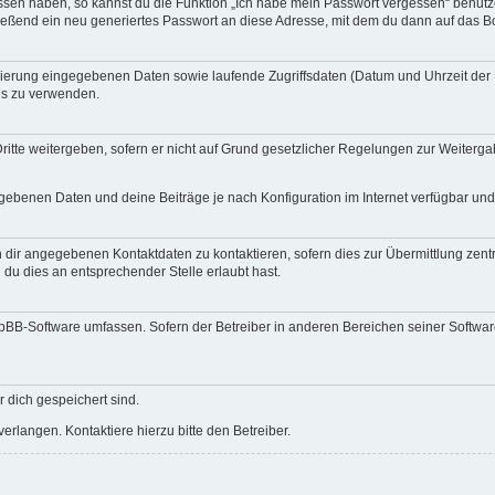
essen haben, so kannst du die Funktion „Ich habe mein Passwort vergessen“ benut
ßend ein neu generiertes Passwort an diese Adresse, mit dem du dann auf das Bo
trierung eingegebenen Daten sowie laufende Zugriffsdaten (Datum und Uhrzeit de
rds zu verwenden.
itte weitergeben, sofern er nicht auf Grund gesetzlicher Regelungen zur Weitergab
egebenen Daten und deine Beiträge je nach Konfiguration im Internet verfügbar un
 dir angegebenen Kontaktdaten zu kontaktieren, sofern dies zur Übermittlung zentra
 du dies an entsprechender Stelle erlaubt hast.
phpBB-Software umfassen. Sofern der Betreiber in anderen Bereichen seiner Softwa
r dich gespeichert sind.
rlangen. Kontaktiere hierzu bitte den Betreiber.