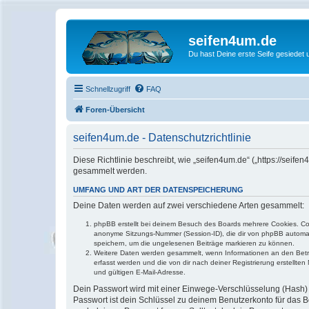
seifen4um.de
Du hast Deine erste Seife gesiedet u
Schnellzugriff
FAQ
Foren-Übersicht
seifen4um.de - Datenschutzrichtlinie
Diese Richtlinie beschreibt, wie „seifen4um.de“ („https://se
gesammelt werden.
UMFANG UND ART DER DATENSPEICHERUNG
Deine Daten werden auf zwei verschiedene Arten gesammelt:
phpBB erstellt bei deinem Besuch des Boards mehrere Cookies. Cook
anonyme Sitzungs-Nummer (Session-ID), die dir von phpBB automatis
speichern, um die ungelesenen Beiträge markieren zu können.
Weitere Daten werden gesammelt, wenn Informationen an den Betreibe
erfasst werden und die von dir nach deiner Registrierung erstell
und gültigen E-Mail-Adresse.
Dein Passwort wird mit einer Einwege-Verschlüsselung (Hash) g
Passwort ist dein Schlüssel zu deinem Benutzerkonto für das Bo