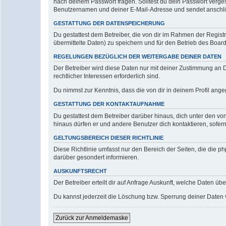
nach deinem Passwort fragen. Solltest du dein Passwort verg
Benutzernamen und deiner E-Mail-Adresse und sendet anschlie
GESTATTUNG DER DATENSPEICHERUNG
Du gestattest dem Betreiber, die von dir im Rahmen der Regis
übermittelte Daten) zu speichern und für den Betrieb des Boa
REGELUNGEN BEZÜGLICH DER WEITERGABE DEINER DATEN
Der Betreiber wird diese Daten nur mit deiner Zustimmung an Dr
rechtlicher Interessen erforderlich sind.
Du nimmst zur Kenntnis, dass die von dir in deinem Profil ang
GESTATTUNG DER KONTAKTAUFNAHME
Du gestattest dem Betreiber darüber hinaus, dich unter den von
hinaus dürfen er und andere Benutzer dich kontaktieren, sofern
GELTUNGSBEREICH DIESER RICHTLINIE
Diese Richtlinie umfasst nur den Bereich der Seiten, die die 
darüber gesondert informieren.
AUSKUNFTSRECHT
Der Betreiber erteilt dir auf Anfrage Auskunft, welche Daten übe
Du kannst jederzeit die Löschung bzw. Sperrung deiner Daten ve
Zurück zur Anmeldemaske