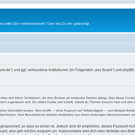
nd willst Dich weiterentwickeln? Dann bist Du hier goldrichtig!
ifen4um.de“) und ggf. verbundene Institutionen (im Folgenden „das Board“) und ph
ies sind kleine Textdateien, die dein Browser als temporäre Dateien ablegt. Zwei dieser Cooki
ch zugewiesen wird. Ein drittes Cookie wird erstellt, sobald du Themen besucht hast und wird 
r übermittelt werden. Dies betrifft — ohne Anspruch auf Vollständigkeit — zum Beispiel Beiträg
ten Nachrichten. Dein Benutzerkonto besteht mindestens aus einem eindeutigen Benutzernamen, 
espeichert, so dass es sicher ist. Jedoch wird dir empfohlen, dieses Passwort ni
ard, also geh mit ihm sorgsam um. Insbesondere wird dich kein Vertreter des Betre