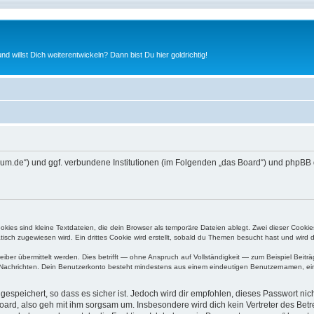
nd willst Dich weiterentwickeln? Dann bist Du hier goldrichtig!
ifen4um.de“) und ggf. verbundene Institutionen (im Folgenden „das Board“) und ph
ies sind kleine Textdateien, die dein Browser als temporäre Dateien ablegt. Zwei dieser Cooki
ch zugewiesen wird. Ein drittes Cookie wird erstellt, sobald du Themen besucht hast und wird 
r übermittelt werden. Dies betrifft — ohne Anspruch auf Vollständigkeit — zum Beispiel Beiträg
ten Nachrichten. Dein Benutzerkonto besteht mindestens aus einem eindeutigen Benutzernamen, 
espeichert, so dass es sicher ist. Jedoch wird dir empfohlen, dieses Passwort ni
ard, also geh mit ihm sorgsam um. Insbesondere wird dich kein Vertreter des Betre