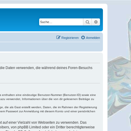
Suche
Erweiterte Suche
Registrieren
Anmelden
pBB die Daten verwenden, die während deines Foren-Besuchs
es enthalten eine eindeutige Benutzer-Nummer (Benutzer-ID) sowie eine
dazu verwendet, Informationen über die von dir gelesenen Beiträge zu
e, die als Gast erstellt werden, Daten, die im Rahmen der Registrierung
einem Passwort zur Anmeldung mit diesem Konto und einer persönlichen
cht auf einer Vielzahl von Webseiten zu verwenden. Das
ibers, von phpBB Limited oder ein Dritter berechtigterweise