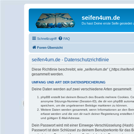
seifen4um.de
Du hast Deine erste Seife gesiedet u
Schnellzugriff
FAQ
Foren-Übersicht
seifen4um.de - Datenschutzrichtlinie
Diese Richtlinie beschreibt, wie „seifen4um.de“ („https://se
gesammelt werden.
UMFANG UND ART DER DATENSPEICHERUNG
Deine Daten werden auf zwei verschiedene Arten gesammelt:
phpBB erstellt bei deinem Besuch des Boards mehrere Cookies. Cook
anonyme Sitzungs-Nummer (Session-ID), die dir von phpBB automatis
speichern, um die ungelesenen Beiträge markieren zu können.
Weitere Daten werden gesammelt, wenn Informationen an den Betreibe
erfasst werden und die von dir nach deiner Registrierung erstell
und gültigen E-Mail-Adresse.
Dein Passwort wird mit einer Einwege-Verschlüsselung (Hash) g
Passwort ist dein Schlüssel zu deinem Benutzerkonto für das Bo