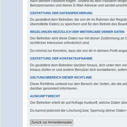
nach deinem Passwort fragen. Solltest du dein Passwort verg
Benutzernamen und deiner E-Mail-Adresse und sendet anschlie
GESTATTUNG DER DATENSPEICHERUNG
Du gestattest dem Betreiber, die von dir im Rahmen der Regis
übermittelte Daten) zu speichern und für den Betrieb des Boa
REGELUNGEN BEZÜGLICH DER WEITERGABE DEINER DATEN
Der Betreiber wird diese Daten nur mit deiner Zustimmung an Dr
rechtlicher Interessen erforderlich sind.
Du nimmst zur Kenntnis, dass die von dir in deinem Profil ang
GESTATTUNG DER KONTAKTAUFNAHME
Du gestattest dem Betreiber darüber hinaus, dich unter den von
hinaus dürfen er und andere Benutzer dich kontaktieren, sofern
GELTUNGSBEREICH DIESER RICHTLINIE
Diese Richtlinie umfasst nur den Bereich der Seiten, die die 
darüber gesondert informieren.
AUSKUNFTSRECHT
Der Betreiber erteilt dir auf Anfrage Auskunft, welche Daten übe
Du kannst jederzeit die Löschung bzw. Sperrung deiner Daten ve
Zurück zur Anmeldemaske