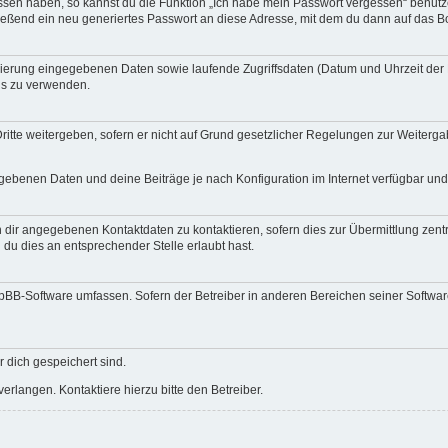
essen haben, so kannst du die Funktion „Ich habe mein Passwort vergessen“ benut
ßend ein neu generiertes Passwort an diese Adresse, mit dem du dann auf das Bo
trierung eingegebenen Daten sowie laufende Zugriffsdaten (Datum und Uhrzeit de
rds zu verwenden.
itte weitergeben, sofern er nicht auf Grund gesetzlicher Regelungen zur Weitergab
egebenen Daten und deine Beiträge je nach Konfiguration im Internet verfügbar un
 dir angegebenen Kontaktdaten zu kontaktieren, sofern dies zur Übermittlung zentra
 du dies an entsprechender Stelle erlaubt hast.
phpBB-Software umfassen. Sofern der Betreiber in anderen Bereichen seiner Softwa
r dich gespeichert sind.
rlangen. Kontaktiere hierzu bitte den Betreiber.