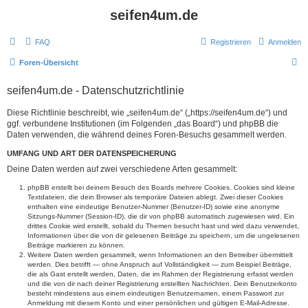
seifen4um.de
FAQ
Registrieren
Anmelden
S
Foren-Übersicht
u
seifen4um.de - Datenschutzrichtlinie
c
h
Diese Richtlinie beschreibt, wie „seifen4um.de“ („https://seifen4um.de“) und
ggf. verbundene Institutionen (im Folgenden „das Board“) und phpBB die
e
Daten verwenden, die während deines Foren-Besuchs gesammelt werden.
UMFANG UND ART DER DATENSPEICHERUNG
Deine Daten werden auf zwei verschiedene Arten gesammelt:
phpBB erstellt bei deinem Besuch des Boards mehrere Cookies. Cookies sind kleine
Textdateien, die dein Browser als temporäre Dateien ablegt. Zwei dieser Cookies
enthalten eine eindeutige Benutzer-Nummer (Benutzer-ID) sowie eine anonyme
Sitzungs-Nummer (Session-ID), die dir von phpBB automatisch zugewiesen wird. Ein
drittes Cookie wird erstellt, sobald du Themen besucht hast und wird dazu verwendet,
Informationen über die von dir gelesenen Beiträge zu speichern, um die ungelesenen
Beiträge markieren zu können.
Weitere Daten werden gesammelt, wenn Informationen an den Betreiber übermittelt
werden. Dies betrifft — ohne Anspruch auf Vollständigkeit — zum Beispiel Beiträge,
die als Gast erstellt werden, Daten, die im Rahmen der Registrierung erfasst werden
und die von dir nach deiner Registrierung erstellten Nachrichten. Dein Benutzerkonto
besteht mindestens aus einem eindeutigen Benutzernamen, einem Passwort zur
Anmeldung mit diesem Konto und einer persönlichen und gültigen E-Mail-Adresse.