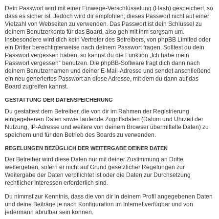
Dein Passwort wird mit einer Einwege-Verschlüsselung (Hash) gespeichert, so
dass es sicher ist. Jedoch wird dir empfohlen, dieses Passwort nicht auf einer
Vielzahl von Webseiten zu verwenden. Das Passwort ist dein Schlüssel zu
deinem Benutzerkonto für das Board, also geh mit ihm sorgsam um.
Insbesondere wird dich kein Vertreter des Betreibers, von phpBB Limited oder
ein Dritter berechtigterweise nach deinem Passwort fragen. Solltest du dein
Passwort vergessen haben, so kannst du die Funktion „Ich habe mein
Passwort vergessen“ benutzen. Die phpBB-Software fragt dich dann nach
deinem Benutzernamen und deiner E-Mail-Adresse und sendet anschließend
ein neu generiertes Passwort an diese Adresse, mit dem du dann auf das
Board zugreifen kannst.
GESTATTUNG DER DATENSPEICHERUNG
Du gestattest dem Betreiber, die von dir im Rahmen der Registrierung
eingegebenen Daten sowie laufende Zugriffsdaten (Datum und Uhrzeit der
Nutzung, IP-Adresse und weitere von deinem Browser übermittelte Daten) zu
speichern und für den Betrieb des Boards zu verwenden.
REGELUNGEN BEZÜGLICH DER WEITERGABE DEINER DATEN
Der Betreiber wird diese Daten nur mit deiner Zustimmung an Dritte
weitergeben, sofern er nicht auf Grund gesetzlicher Regelungen zur
Weitergabe der Daten verpflichtet ist oder die Daten zur Durchsetzung
rechtlicher Interessen erforderlich sind.
Du nimmst zur Kenntnis, dass die von dir in deinem Profil angegebenen Daten
und deine Beiträge je nach Konfiguration im Internet verfügbar und von
jedermann abrufbar sein können.