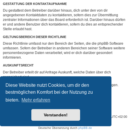
GESTATTUNG DER KONTAKTAUFNAHME
Du gestattest dem Betreiber darüber hinaus, dich unter den von dir
angegebenen Kontaktdaten zu kontaktieren, sofern dies zur Übermittlung
zentraler Informationen über das Board erforderlich ist. Darüber hinaus dürfen
er und andere Benutzer dich kontaktieren, sofern du dies an entsprechender
Stelle erlaubt hast.
GELTUNGSBEREICH DIESER RICHTLINIE
Diese Richtlinie umfasst nur den Bereich der Seiten, die die phpBB-Software
umfassen. Sofern der Betreiber in anderen Bereichen seiner Software weitere
personenbezogene Daten verarbeitet, wird er dich darüber gesondert
informieren.
AUSKUNFTSRECHT
Der Betreiber erteilt dir auf Anfrage Auskunft, welche Daten über dich
gespeichert sind.
Diese Website nutzt Cookies, um dir den
Du kannst jederzeit die Löschung bzw. Sperrung deiner Daten verlangen.
Kontaktiere hierzu bitte den Betreiber.
bestmöglichen Komfort bei der Nutzung zu
bieten.
Mehr erfahren
Zurück zur Anmeldemaske
Verstanden!
Foren-Übersicht
Alle Zeiten sind
UTC+02:00
Powered by
phpBB
® Forum Software © phpBB Limited
Deutsche Übersetzung durch
phpBB.de