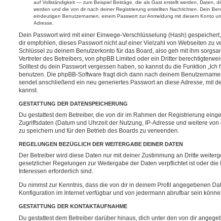
auf Vollständigkeit — zum Beispiel Beiträge, die als Gast erstellt werden, Daten, 
werden und die von dir nach deiner Registrierung erstellten Nachrichten. Dein B
eindeutigen Benutzernamen, einem Passwort zur Anmeldung mit diesem Konto und 
Adresse.
Dein Passwort wird mit einer Einwege-Verschlüsselung (Hash) gespeichert, 
dir empfohlen, dieses Passwort nicht auf einer Vielzahl von Webseiten zu 
Schlüssel zu deinem Benutzerkonto für das Board, also geh mit ihm sorgsa
Vertreter des Betreibers, von phpBB Limited oder ein Dritter berechtigterw
Solltest du dein Passwort vergessen haben, so kannst du die Funktion „Ic
benutzen. Die phpBB-Software fragt dich dann nach deinem Benutzername
sendet anschließend ein neu generiertes Passwort an diese Adresse, mit d
kannst.
GESTATTUNG DER DATENSPEICHERUNG
Du gestattest dem Betreiber, die von dir im Rahmen der Registrierung ei
Zugriffsdaten (Datum und Uhrzeit der Nutzung, IP-Adresse und weitere von
zu speichern und für den Betrieb des Boards zu verwenden.
REGELUNGEN BEZÜGLICH DER WEITERGABE DEINER DATEN
Der Betreiber wird diese Daten nur mit deiner Zustimmung an Dritte weiterg
gesetzlicher Regelungen zur Weitergabe der Daten verpflichtet ist oder die
Interessen erforderlich sind.
Du nimmst zur Kenntnis, dass die von dir in deinem Profil angegebenen Da
Konfiguration im Internet verfügbar und von jedermann abrufbar sein könne
GESTATTUNG DER KONTAKTAUFNAHME
Du gestattest dem Betreiber darüber hinaus, dich unter den von dir angege