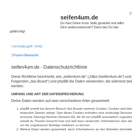
seifen4um.de
Du hast Deine erste Seife gesiedet und willst
Dich weiterentwickeln? Dann bist Du hier
goldrichtig!
Schnellzugriff
FAQ
Foren-Übersicht
seifen4um.de - Datenschutzrichtlinie
Diese Richtlinie beschreibt, wie „seifen4um.de“ („https://seifen4um.de“) und
Folgenden „das Board“) und phpBB die Daten verwenden, die während de
werden.
UMFANG UND ART DER DATENSPEICHERUNG
Deine Daten werden auf zwei verschiedene Arten gesammelt:
phpBB erstellt bei deinem Besuch des Boards mehrere Cookies. Cookies sind klein
temporäre Dateien ablegt. Zwei dieser Cookies enthalten eine eindeutige Benutz
anonyme Sitzungs-Nummer (Session-ID), die dir von phpBB automatisch zugewiesen w
sobald du Themen besucht hast und wird dazu verwendet, Informationen über die 
um die ungelesenen Beiträge markieren zu können.
Weitere Daten werden gesammelt, wenn Informationen an den Betreiber übermittel