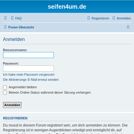
seifen4um.de
FAQ
Registrieren
Anmelden
S
Foren-Übersicht
u
Anmelden
c
h
Benutzername:
e
Passwort:
Ich habe mein Passwort vergessen
Die Aktivierungs-E-Mail erneut senden
Angemeldet bleiben
Meinen Online-Status während dieser Sitzung verbergen
REGISTRIEREN
Du musst in diesem Forum registriert sein, um dich anmelden zu können. Die
Registrierung ist in wenigen Augenblicken erledigt und ermöglicht dir, auf