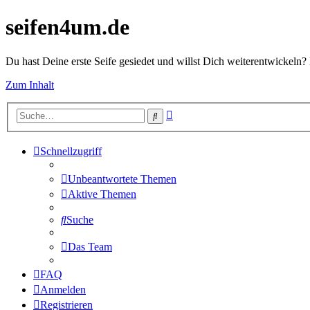
seifen4um.de
Du hast Deine erste Seife gesiedet und willst Dich weiterentwickeln? 
Zum Inhalt
Erweiterte
Suche
Suche
Schnellzugriff
Unbeantwortete Themen
Aktive Themen
Suche
Das Team
FAQ
Anmelden
Registrieren