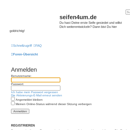
seifen4um.de
Du hast Deine erste Seife gesiedet und willst
Dich weiterentwickeln? Dann bist Du hier
goldrichtig!
Schnellzugriff
FAQ
Foren-Übersicht
Anmelden
Benutzername:
Passwort:
Ich habe mein Passwort vergessen
Die Aktivierungs-E-Mail erneut senden
Angemeldet bleiben
Meinen Online-Status während dieser Sitzung verbergen
REGISTRIEREN