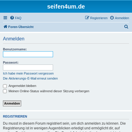
seifen4um.de
FAQ
Registrieren
Anmelden
S
Foren-Übersicht
u
Anmelden
c
h
Benutzername:
e
Passwort:
Ich habe mein Passwort vergessen
Die Aktivierungs-E-Mail erneut senden
Angemeldet bleiben
Meinen Online-Status während dieser Sitzung verbergen
REGISTRIEREN
Du musst in diesem Forum registriert sein, um dich anmelden zu können. Die
Registrierung ist in wenigen Augenblicken erledigt und ermöglicht dir, auf