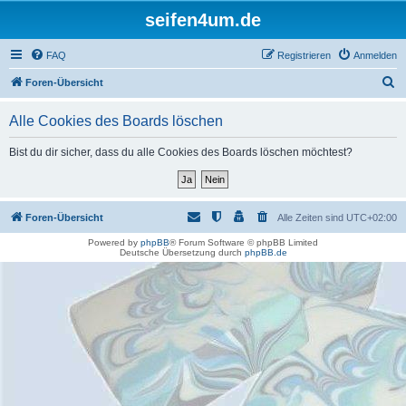
seifen4um.de
FAQ
Registrieren
Anmelden
S
Foren-Übersicht
u
Alle Cookies des Boards löschen
c
h
Bist du dir sicher, dass du alle Cookies des Boards löschen möchtest?
e
Foren-Übersicht
Alle Zeiten sind
UTC+02:00
Powered by
phpBB
® Forum Software © phpBB Limited
Deutsche Übersetzung durch
phpBB.de