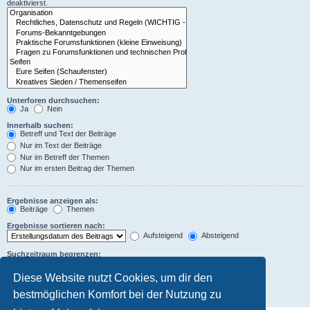
deaktivierst.
Unterforen durchsuchen:
Ja
Nein
Innerhalb suchen:
Betreff und Text der Beiträge
Nur im Text der Beiträge
Nur im Betreff der Themen
Nur im ersten Beitrag der Themen
Ergebnisse anzeigen als:
Beiträge
Themen
Ergebnisse sortieren nach:
Aufsteigend
Absteigend
Suchzeitraum begrenzen:
Diese Website nutzt Cookies, um dir den
Die ersten:
Zeichen der Beiträge anzeigen
bestmöglichen Komfort bei der Nutzung zu