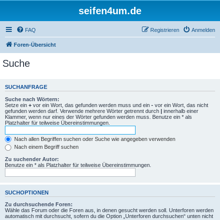
seifen4um.de
FAQ
Registrieren
Anmelden
Foren-Übersicht
Suche
SUCHANFRAGE
Suche nach Wörtern:
Setze ein
+
vor ein Wort, das gefunden werden muss und ein
-
vor ein Wort, das nicht
gefunden werden darf. Verwende mehrere Wörter getrennt durch
|
innerhalb einer
Klammer, wenn nur eines der Wörter gefunden werden muss. Benutze ein * als
Platzhalter für teilweise Übereinstimmungen.
Nach allen Begriffen suchen oder Suche wie angegeben verwenden
Nach einem Begriff suchen
Zu suchender Autor:
Benutze ein * als Platzhalter für teilweise Übereinstimmungen.
SUCHOPTIONEN
Zu durchsuchende Foren:
Wähle das Forum oder die Foren aus, in denen gesucht werden soll. Unterforen werden
automatisch mit durchsucht, sofern du die Option „Unterforen durchsuchen“ unten nicht