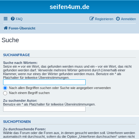
seifen4um.de
FAQ
Registrieren
Anmelden
Foren-Übersicht
Suche
SUCHANFRAGE
Suche nach Wörtern:
Setze ein
+
vor ein Wort, das gefunden werden muss und ein
-
vor ein Wort, das nicht
gefunden werden darf. Verwende mehrere Wörter getrennt durch
|
innerhalb einer
Klammer, wenn nur eines der Wörter gefunden werden muss. Benutze ein * als
Platzhalter für teilweise Übereinstimmungen.
Nach allen Begriffen suchen oder Suche wie angegeben verwenden
Nach einem Begriff suchen
Zu suchender Autor:
Benutze ein * als Platzhalter für teilweise Übereinstimmungen.
SUCHOPTIONEN
Zu durchsuchende Foren:
Wähle das Forum oder die Foren aus, in denen gesucht werden soll. Unterforen werden
automatisch mit durchsucht, sofern du die Option „Unterforen durchsuchen“ unten nicht