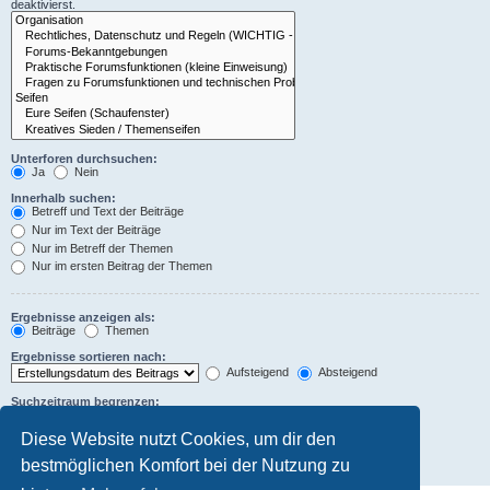
deaktivierst.
Unterforen durchsuchen:
Ja
Nein
Innerhalb suchen:
Betreff und Text der Beiträge
Nur im Text der Beiträge
Nur im Betreff der Themen
Nur im ersten Beitrag der Themen
Ergebnisse anzeigen als:
Beiträge
Themen
Ergebnisse sortieren nach:
Aufsteigend
Absteigend
Suchzeitraum begrenzen:
Diese Website nutzt Cookies, um dir den
Die ersten:
Zeichen der Beiträge anzeigen
bestmöglichen Komfort bei der Nutzung zu