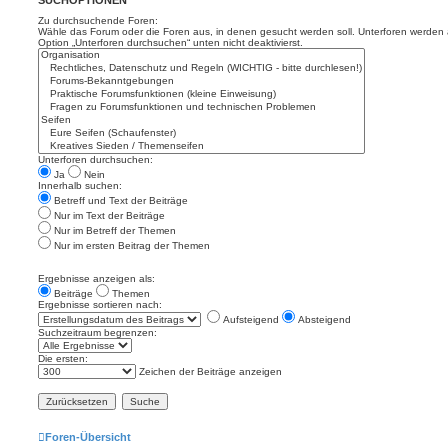
SUCHOPTIONEN
Zu durchsuchende Foren:
Wähle das Forum oder die Foren aus, in denen gesucht werden soll. Unterforen werden a
Option „Unterforen durchsuchen“ unten nicht deaktivierst.
Unterforen durchsuchen:
Ja
Nein
Innerhalb suchen:
Betreff und Text der Beiträge
Nur im Text der Beiträge
Nur im Betreff der Themen
Nur im ersten Beitrag der Themen
Ergebnisse anzeigen als:
Beiträge
Themen
Ergebnisse sortieren nach:
Aufsteigend
Absteigend
Suchzeitraum begrenzen:
Die ersten:
Zeichen der Beiträge anzeigen
Foren-Übersicht