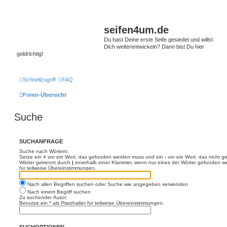
seifen4um.de
Du hast Deine erste Seife gesiedet und willst
Dich weiterentwickeln? Dann bist Du hier
goldrichtig!
Schnellzugriff
FAQ
Foren-Übersicht
Suche
SUCHANFRAGE
Suche nach Wörtern:
Setze ein
+
vor ein Wort, das gefunden werden muss und ein
-
vor ein Wort, das nicht 
Wörter getrennt durch
|
innerhalb einer Klammer, wenn nur eines der Wörter gefunden we
für teilweise Übereinstimmungen.
Nach allen Begriffen suchen oder Suche wie angegeben verwenden
Nach einem Begriff suchen
Zu suchender Autor:
Benutze ein * als Platzhalter für teilweise Übereinstimmungen.