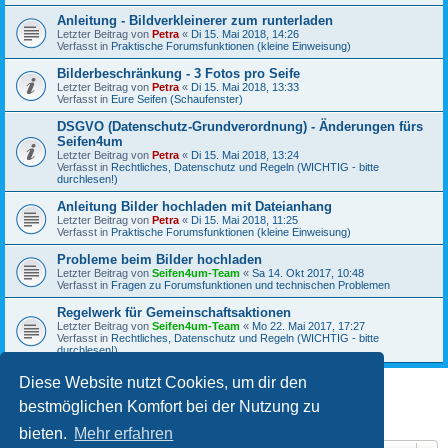
Anleitung - Bildverkleinerer zum runterladen
Letzter Beitrag von
Petra
«
Di 15. Mai 2018, 14:26
Verfasst in
Praktische Forumsfunktionen (kleine Einweisung)
Bilderbeschränkung - 3 Fotos pro Seife
Letzter Beitrag von
Petra
«
Di 15. Mai 2018, 13:33
Verfasst in
Eure Seifen (Schaufenster)
DSGVO (Datenschutz-Grundverordnung) - Änderungen fürs
Seifen4um
Letzter Beitrag von
Petra
«
Di 15. Mai 2018, 13:24
Verfasst in
Rechtliches, Datenschutz und Regeln (WICHTIG - bitte
durchlesen!)
Anleitung Bilder hochladen mit Dateianhang
Letzter Beitrag von
Petra
«
Di 15. Mai 2018, 11:25
Verfasst in
Praktische Forumsfunktionen (kleine Einweisung)
Probleme beim Bilder hochladen
Letzter Beitrag von
Seifen4um-Team
«
Sa 14. Okt 2017, 10:48
Verfasst in
Fragen zu Forumsfunktionen und technischen Problemen
Regelwerk für Gemeinschaftsaktionen
Letzter Beitrag von
Seifen4um-Team
«
Mo 22. Mai 2017, 17:27
Verfasst in
Rechtliches, Datenschutz und Regeln (WICHTIG - bitte
durchlesen!)
Diese Website nutzt Cookies, um dir den
bestmöglichen Komfort bei der Nutzung zu
1
2
3
Nächste
Die Suche ergab 53 Treffer
bieten.
Mehr erfahren