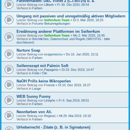
Farbverhalten: D&C Violet 2 (C.I.60725) u. a.
Letzter Beitrag von
Lilibeth
«
Fr 30. Okt 2020, 09:44
Verfasst in
Farben
Umgang mit passiven und unregelmäßig aktiven Mitgliedern
Letzter Beitrag von
Seifen4um-Team
«
Di 3. Mär 2020, 18:25
Verfasst in
Forums-Bekanntgebungen
Erwähnung anderer Plattformen im Seifen4um
Letzter Beitrag von
Seifen4um-Team
«
Mo 2. Mär 2020, 16:45
Verfasst in
Rechtliches, Datenschutz und Regeln (WICHTIG - bitte
durchlesen!)
Nurture Soap
Letzter Beitrag von
evagomeznu
«
Do 16. Jan 2020, 10:11
Verfasst in
Farben
Seifenrezept mit Palmin Soft
Letzter Beitrag von
Papageno
«
Di 24. Dez 2019, 14:47
Verfasst in
Fette / Öle
NaOH Prills keine Mikroperlen
Letzter Beitrag von
Freesie
«
Di 10. Dez 2019, 16:27
Verfasst in
Lauge
WEB Sunny Funny
Letzter Beitrag von
Liriophe
«
Fr 6. Sep 2019, 09:51
Verfasst in
Farben
Neonfarben von Ali.
Letzter Beitrag von
Regina1
«
Mi 29. Mai 2019, 19:18
Verfasst in
Farben
Urheberrecht - Zitate (z. B. in Sginaturen)