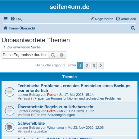
seifen4um.de
FAQ
Registrieren
Anmelden
S
Foren-Übersicht
u
Unbeantwortete Themen
c
Zur erweiterten Suche
h
Suche
Erweiterte Suche
e
1
2
3
Nächste
Die Suche ergab 53 Treffer
Themen
Technische Probleme - erneutes Einspielen eines Backups
war erforderlich
Letzter Beitrag von
Petra
«
So 17. Mai 2026, 15:14
Verfasst in
Fragen zu Forumsfunktionen und technischen Problemen
Überarbeitete Regeln zum Urheberrecht
Letzter Beitrag von
Petra
«
Mi 23. Dez 2020, 13:22
Verfasst in
Forums-Bekanntgebungen
Schwefelblüte
Letzter Beitrag von
Wingmama
«
Mo 23. Nov 2020, 12:05
Verfasst in
Zusätze