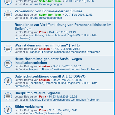
Letzter Beitrag von
Seifen4um-Team
«
So 10. Feb 2019, 15:56
Verfasst in
Forums-Bekanntgebungen
Verwendung von Forums-externen Smilies
Letzter Beitrag von
Seifen4um-Team
«
Do 7. Feb 2019, 12:51
Verfasst in
Forums-Bekanntgebungen
Rechtliches zur Veröffentlichung von Personenbildnissen im
Seifen4um
Letzter Beitrag von
Petra
«
Di 4. Sep 2018, 19:49
Verfasst in
Rechtliches, Datenschutz und Regeln (WICHTIG - bitte
durchlesen!)
Was ist denn nun neu im Forum? (Teil 1)
Letzter Beitrag von
abrakan
«
Fr 27. Jul 2018, 21:54
Verfasst in
Fragen zu Forumsfunktionen und technischen Problemen
Heute Nachmittag geplanter Ausfall wegen
Installationsarbeiten
Letzter Beitrag von
abrakan
«
Do 19. Jul 2018, 10:37
Verfasst in
Fragen zu Forumsfunktionen und technischen Problemen
Datenschutzerklärung gemäß Art. 13 DSGVO
Letzter Beitrag von
abrakan
«
Do 24. Mai 2018, 20:45
Verfasst in
Rechtliches, Datenschutz und Regeln (WICHTIG - bitte
durchlesen!)
Überprüft bitte eure Signatur
Letzter Beitrag von
Petra
«
Mi 23. Mai 2018, 19:02
Verfasst in
Fragen zu Forumsfunktionen und technischen Problemen
Bilder verkleinern
Letzter Beitrag von
Petra
«
Sa 19. Mai 2018, 09:41
Verfasst in
Eure Seifen (Schaufenster)