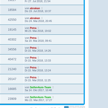
19227
Fr 27. Jul 2018, 21:54
von
abrakan
18584
Do 19. Jul 2018, 10:37
von
abrakan
42550
Do 24. Mai 2018, 20:45
von
Petra
19145
Mi 23. Mai 2018, 19:02
von
Petra
40302
Sa 19. Mai 2018, 09:41
von
Petra
34556
Di 15. Mai 2018, 14:26
von
Petra
40472
Di 15. Mai 2018, 13:33
von
Petra
21240
Di 15. Mai 2018, 13:24
von
Petra
20147
Di 15. Mai 2018, 11:25
von
Seifen4um-Team
16685
Sa 14. Okt 2017, 10:48
von
Seifen4um-Team
23909
Mo 22. Mai 2017, 17:27