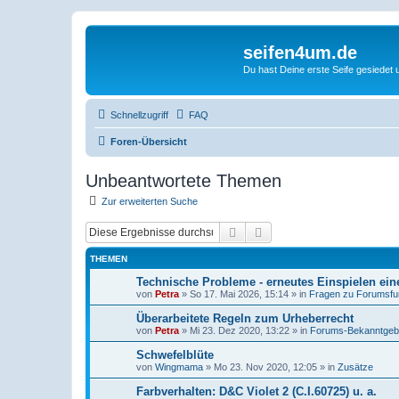
seifen4um.de
Du hast Deine erste Seife gesiedet u
Schnellzugriff
FAQ
Foren-Übersicht
Unbeantwortete Themen
Zur erweiterten Suche
Suche
Erweiterte Suche
THEMEN
Technische Probleme - erneutes Einspielen ein
von
Petra
» So 17. Mai 2026, 15:14 » in
Fragen zu Forumsfu
Überarbeitete Regeln zum Urheberrecht
von
Petra
» Mi 23. Dez 2020, 13:22 » in
Forums-Bekanntge
Schwefelblüte
von
Wingmama
» Mo 23. Nov 2020, 12:05 » in
Zusätze
Farbverhalten: D&C Violet 2 (C.I.60725) u. a.