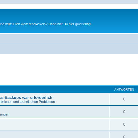
nd willst Dich weiterentwickeln? Dann bist Du hier goldrichtig!
ANTWORTEN
es Backups war erforderlich
0
nktionen und technischen Problemen
0
bungen
0
0