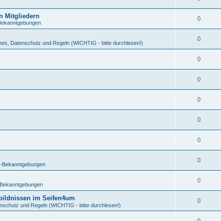
 Mitgliedern
0
Bekanntgebungen
0
hes, Datenschutz und Regeln (WICHTIG - bitte durchlesen!)
0
0
0
0
0
0
-Bekanntgebungen
0
Bekanntgebungen
nbildnissen im Seifen4um
0
nschutz und Regeln (WICHTIG - bitte durchlesen!)