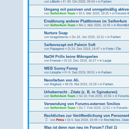
von
Lilibeth
» Fr 30. Okt 2020, 09:44 » in
Farben
Umgang mit passiven und unregelmäßig aktiven
von
Seifen4um-Team
» Di 3. Mär 2020, 18:25 » in
Forums-
Erwähnung anderer Plattformen im Seifen4um
von
Seifen4um-Team
» Mo 2. Mär 2020, 16:45 » in
Rechtlic
Nurture Soap
von
evagomeznu
» Do 16. Jan 2020, 10:11 » in
Farben
Seifenrezept mit Palmin Soft
von
Papageno
» Di 24. Dez 2019, 14:47 » in
Fette / Öle
NaOH Prills keine Mikroperlen
von
Freesie
» Di 10. Dez 2019, 16:27 » in
Lauge
WEB Sunny Funny
von
Liriophe
» Fr 6. Sep 2019, 09:51 » in
Farben
Neonfarben von Ali.
von
Regina1
» Mi 29. Mai 2019, 19:18 » in
Farben
Urheberrecht - Zitate (z. B. in Sginaturen)
von
Seifen4um-Team
» So 10. Feb 2019, 15:56 » in
Forums
Verwendung von Forums-externen Smilies
von
Seifen4um-Team
» Do 7. Feb 2019, 12:51 » in
Forums-
Rechtliches zur Veröffentlichung von Persone
von
Petra
» Di 4. Sep 2018, 19:49 » in
Rechtliches, Date
Was ist denn nun neu im Forum? (Teil 1)