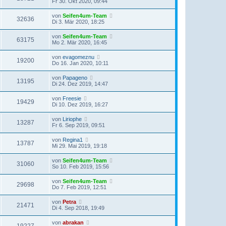
Fr 30. Okt 2020, 09:44
von
Seifen4um-Team
32636
Di 3. Mär 2020, 18:25
von
Seifen4um-Team
63175
Mo 2. Mär 2020, 16:45
von
evagomeznu
19200
Do 16. Jan 2020, 10:11
von
Papageno
13195
Di 24. Dez 2019, 14:47
von
Freesie
19429
Di 10. Dez 2019, 16:27
von
Liriophe
13287
Fr 6. Sep 2019, 09:51
von
Regina1
13787
Mi 29. Mai 2019, 19:18
von
Seifen4um-Team
31060
So 10. Feb 2019, 15:56
von
Seifen4um-Team
29698
Do 7. Feb 2019, 12:51
von
Petra
21471
Di 4. Sep 2018, 19:49
von
abrakan