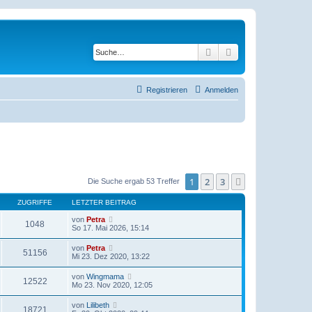
Suche
Erweiterte Suche
Registrieren
Anmelden
1
2
3
Nächste
Die Suche ergab 53 Treffer
ZUGRIFFE
LETZTER BEITRAG
von
Petra
1048
So 17. Mai 2026, 15:14
von
Petra
51156
Mi 23. Dez 2020, 13:22
von
Wingmama
12522
Mo 23. Nov 2020, 12:05
von
Lilibeth
18721