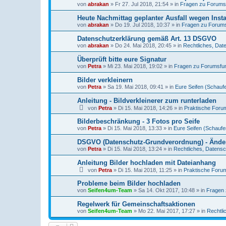
von
abrakan
» Fr 27. Jul 2018, 21:54 » in
Fragen zu Forums
Heute Nachmittag geplanter Ausfall wegen Insta
von
abrakan
» Do 19. Jul 2018, 10:37 » in
Fragen zu Forums
Datenschutzerklärung gemäß Art. 13 DSGVO
von
abrakan
» Do 24. Mai 2018, 20:45 » in
Rechtliches, Dat
Überprüft bitte eure Signatur
von
Petra
» Mi 23. Mai 2018, 19:02 » in
Fragen zu Forumsfun
Bilder verkleinern
von
Petra
» Sa 19. Mai 2018, 09:41 » in
Eure Seifen (Schauf
Anleitung - Bildverkleinerer zum runterladen
von
Petra
» Di 15. Mai 2018, 14:26 » in
Praktische Forum
Bilderbeschränkung - 3 Fotos pro Seife
von
Petra
» Di 15. Mai 2018, 13:33 » in
Eure Seifen (Schaufe
DSGVO (Datenschutz-Grundverordnung) - Ände
von
Petra
» Di 15. Mai 2018, 13:24 » in
Rechtliches, Datensc
Anleitung Bilder hochladen mit Dateianhang
von
Petra
» Di 15. Mai 2018, 11:25 » in
Praktische Forum
Probleme beim Bilder hochladen
von
Seifen4um-Team
» Sa 14. Okt 2017, 10:48 » in
Fragen 
Regelwerk für Gemeinschaftsaktionen
von
Seifen4um-Team
» Mo 22. Mai 2017, 17:27 » in
Rechtli