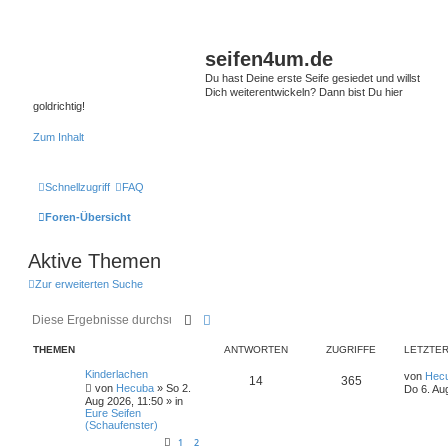
seifen4um.de
Du hast Deine erste Seife gesiedet und willst
Dich weiterentwickeln? Dann bist Du hier
goldrichtig!
Zum Inhalt
Schnellzugriff
FAQ
Foren-Übersicht
Aktive Themen
Zur erweiterten Suche
Suche
Erweiterte Suche
THEMEN
ANTWORTEN
ZUGRIFFE
LETZTER
Kinderlachen
von
Hec
14
365
von
Hecuba
» So 2.
Do 6. Au
Aug 2026, 11:50 » in
Eure Seifen
(Schaufenster)
1
2