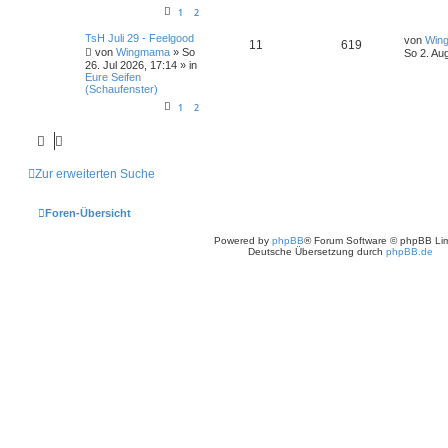
1
2
TsH Juli 29 - Feelgood
von
Win
11
619
von
Wingmama
» So
So 2. Au
26. Jul 2026, 17:14 » in
Eure Seifen
(Schaufenster)
1
2
Zur erweiterten Suche
Foren-Übersicht
Powered by
phpBB
® Forum Software © phpBB Lim
Deutsche Übersetzung durch
phpBB.de