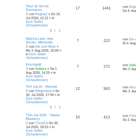
Fleur de Sel mit
von
Regi
17
1441
Rosmarien
Do 6. Au
von
Regina1
» Do 16.
Jul 2026, 12:22 » in
Eure Seifen
(Schaufenster)
1
2
Matcha-Latte, eine
von
Die 
7
222
Dexter- Milchseife
Di 4. Au
von
Die vom Moor
»
Mo 3. Aug 2026, 20:09 »
in
Eure Seifen
(Schaufenster)
Kirschgold
von
Seib
7
272
von
Seibara
» Sa 1.
Mo 3. Au
Aug 2026, 14:25 » in
Eure Seifen
(Schaufenster)
TsH Juli 26 - Meerluft
von
Hec
12
563
von
Wingmama
» So
Mo 3. Au
26. Jul 2026, 17:04 » in
Eure Seifen
(Schaufenster)
1
2
TSH Juli 2026 - Taiwan
von
Chri
10
413
Blueberry
So 2. Au
von
ChrisB
» Do 30.
Jul 2026, 20:53 » in
Eure Seifen
(Schaufenster)