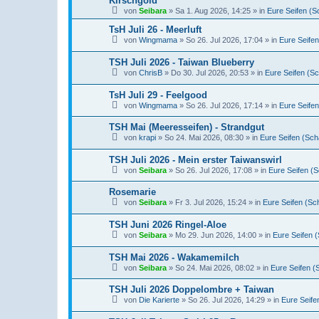
Kirschgold
von
Seibara
» Sa 1. Aug 2026, 14:25 » in
Eure Seifen (S
TsH Juli 26 - Meerluft
von
Wingmama
» So 26. Jul 2026, 17:04 » in
Eure Seifen
TSH Juli 2026 - Taiwan Blueberry
von
ChrisB
» Do 30. Jul 2026, 20:53 » in
Eure Seifen (S
TsH Juli 29 - Feelgood
von
Wingmama
» So 26. Jul 2026, 17:14 » in
Eure Seifen
TSH Mai (Meeresseifen) - Strandgut
von
krapi
» So 24. Mai 2026, 08:30 » in
Eure Seifen (Sch
TSH Juli 2026 - Mein erster Taiwanswirl
von
Seibara
» So 26. Jul 2026, 17:08 » in
Eure Seifen (
Rosemarie
von
Seibara
» Fr 3. Jul 2026, 15:24 » in
Eure Seifen (Sc
TSH Juni 2026 Ringel-Aloe
von
Seibara
» Mo 29. Jun 2026, 14:00 » in
Eure Seifen 
TSH Mai 2026 - Wakamemilch
von
Seibara
» So 24. Mai 2026, 08:02 » in
Eure Seifen (
TSH Juli 2026 Doppelombre + Taiwan
von
Die Karierte
» So 26. Jul 2026, 14:29 » in
Eure Seife