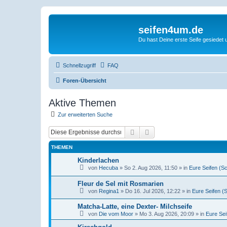
seifen4um.de
Du hast Deine erste Seife gesiedet u
Schnellzugriff
FAQ
Foren-Übersicht
Aktive Themen
Zur erweiterten Suche
Suche
Erweiterte Suche
THEMEN
Kinderlachen
von
Hecuba
» So 2. Aug 2026, 11:50 » in
Eure Seifen (S
Fleur de Sel mit Rosmarien
von
Regina1
» Do 16. Jul 2026, 12:22 » in
Eure Seifen (
Matcha-Latte, eine Dexter- Milchseife
von
Die vom Moor
» Mo 3. Aug 2026, 20:09 » in
Eure Sei