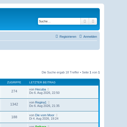
Suche
Erweiterte Suche
Registrieren
Anmelden
Die Suche ergab 18 Treffer • Seite
1
von
1
ZUGRIFFE
LETZTER BEITRAG
von
Hecuba
274
Do 6. Aug 2026, 22:50
von
Regina1
1342
Do 6. Aug 2026, 21:35
von
Die vom Moor
188
Di 4. Aug 2026, 19:24
von
Seibara