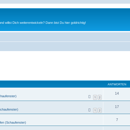
nd willst Dich weiterentwickeln? Dann bist Du hier goldrichtig!
ANTWORTEN
14
chaufenster)
1
2
17
Schaufenster)
1
2
7
fen (Schaufenster)