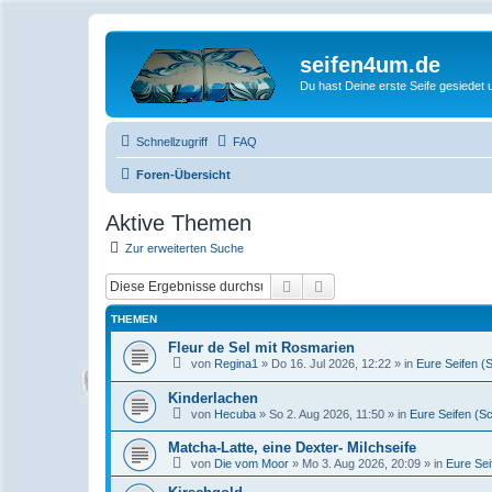
seifen4um.de
Du hast Deine erste Seife gesiedet u
Schnellzugriff
FAQ
Foren-Übersicht
Aktive Themen
Zur erweiterten Suche
Suche
Erweiterte Suche
THEMEN
Fleur de Sel mit Rosmarien
von
Regina1
» Do 16. Jul 2026, 12:22 » in
Eure Seifen (
Kinderlachen
von
Hecuba
» So 2. Aug 2026, 11:50 » in
Eure Seifen (S
Matcha-Latte, eine Dexter- Milchseife
von
Die vom Moor
» Mo 3. Aug 2026, 20:09 » in
Eure Sei