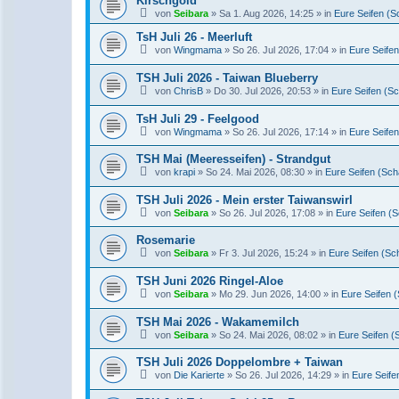
Kirschgold
von
Seibara
» Sa 1. Aug 2026, 14:25 » in
Eure Seifen (S
TsH Juli 26 - Meerluft
von
Wingmama
» So 26. Jul 2026, 17:04 » in
Eure Seifen
TSH Juli 2026 - Taiwan Blueberry
von
ChrisB
» Do 30. Jul 2026, 20:53 » in
Eure Seifen (S
TsH Juli 29 - Feelgood
von
Wingmama
» So 26. Jul 2026, 17:14 » in
Eure Seifen
TSH Mai (Meeresseifen) - Strandgut
von
krapi
» So 24. Mai 2026, 08:30 » in
Eure Seifen (Sch
TSH Juli 2026 - Mein erster Taiwanswirl
von
Seibara
» So 26. Jul 2026, 17:08 » in
Eure Seifen (
Rosemarie
von
Seibara
» Fr 3. Jul 2026, 15:24 » in
Eure Seifen (Sc
TSH Juni 2026 Ringel-Aloe
von
Seibara
» Mo 29. Jun 2026, 14:00 » in
Eure Seifen 
TSH Mai 2026 - Wakamemilch
von
Seibara
» So 24. Mai 2026, 08:02 » in
Eure Seifen (
TSH Juli 2026 Doppelombre + Taiwan
von
Die Karierte
» So 26. Jul 2026, 14:29 » in
Eure Seife