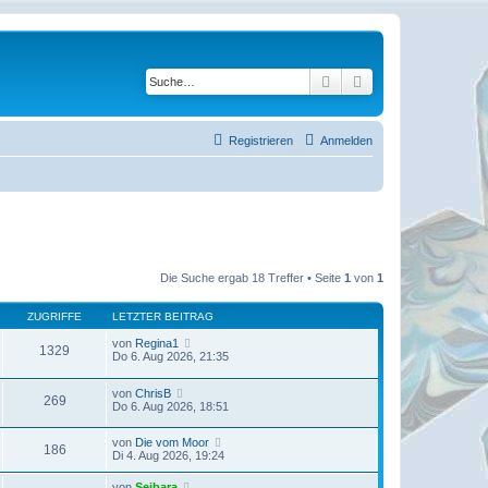
Suche
Erweiterte Suche
Registrieren
Anmelden
Die Suche ergab 18 Treffer • Seite
1
von
1
ZUGRIFFE
LETZTER BEITRAG
von
Regina1
1329
Do 6. Aug 2026, 21:35
von
ChrisB
269
Do 6. Aug 2026, 18:51
von
Die vom Moor
186
Di 4. Aug 2026, 19:24
von
Seibara