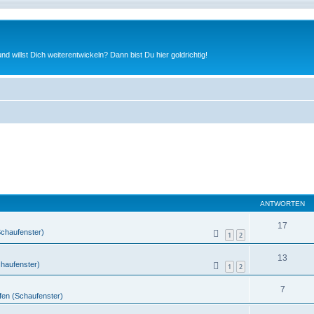
nd willst Dich weiterentwickeln? Dann bist Du hier goldrichtig!
ANTWORTEN
17
Schaufenster)
1
2
13
chaufenster)
1
2
7
fen (Schaufenster)