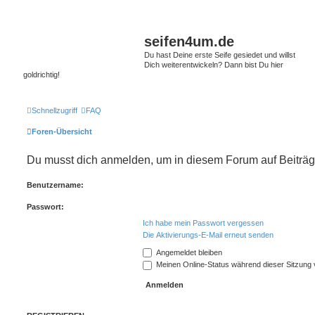
seifen4um.de
Du hast Deine erste Seife gesiedet und willst
Dich weiterentwickeln? Dann bist Du hier
goldrichtig!
Schnellzugriff
FAQ
Foren-Übersicht
Du musst dich anmelden, um in diesem Forum auf Beiträg
Benutzername:
Passwort:
Ich habe mein Passwort vergessen
Die Aktivierungs-E-Mail erneut senden
Angemeldet bleiben
Meinen Online-Status während dieser Sitzung