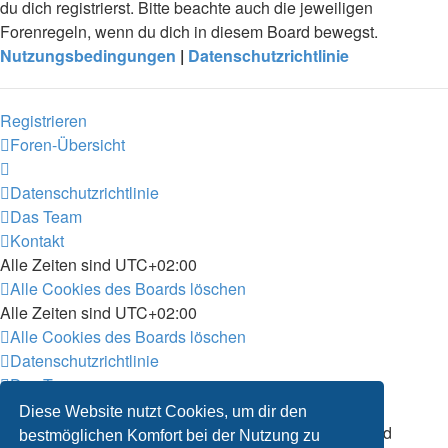
du dich registrierst. Bitte beachte auch die jeweiligen
Forenregeln, wenn du dich in diesem Board bewegst.
Nutzungsbedingungen
|
Datenschutzrichtlinie
Registrieren
Foren-Übersicht
Datenschutzrichtlinie
Das Team
Kontakt
Alle Zeiten sind
UTC+02:00
Alle Cookies des Boards löschen
Alle Zeiten sind
UTC+02:00
Alle Cookies des Boards löschen
Datenschutzrichtlinie
Das Team
Kontakt
Diese Website nutzt Cookies, um dir den
Powered by
phpBB
® Forum Software © phpBB Limited
bestmöglichen Komfort bei der Nutzung zu