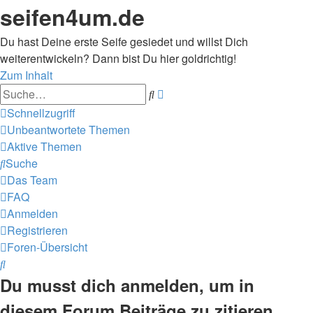
seifen4um.de
Du hast Deine erste Seife gesiedet und willst Dich
weiterentwickeln? Dann bist Du hier goldrichtig!
Zum Inhalt
Erweiterte
Suche
Suche
Schnellzugriff
Unbeantwortete Themen
Aktive Themen
Suche
Das Team
FAQ
Anmelden
Registrieren
Foren-Übersicht
Suche
Du musst dich anmelden, um in
diesem Forum Beiträge zu zitieren.