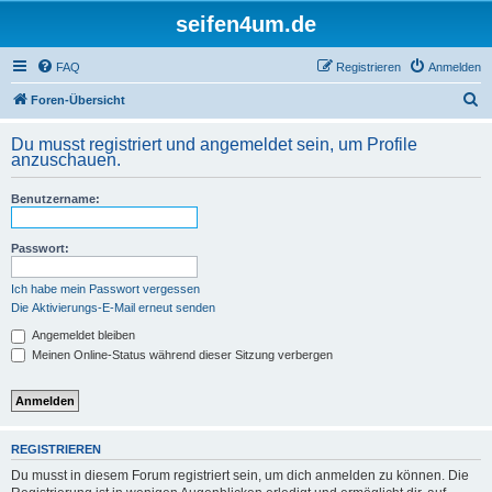
seifen4um.de
FAQ
Registrieren
Anmelden
S
Foren-Übersicht
u
Du musst registriert und angemeldet sein, um Profile
c
anzuschauen.
h
Benutzername:
e
Passwort:
Ich habe mein Passwort vergessen
Die Aktivierungs-E-Mail erneut senden
Angemeldet bleiben
Meinen Online-Status während dieser Sitzung verbergen
REGISTRIEREN
Du musst in diesem Forum registriert sein, um dich anmelden zu können. Die