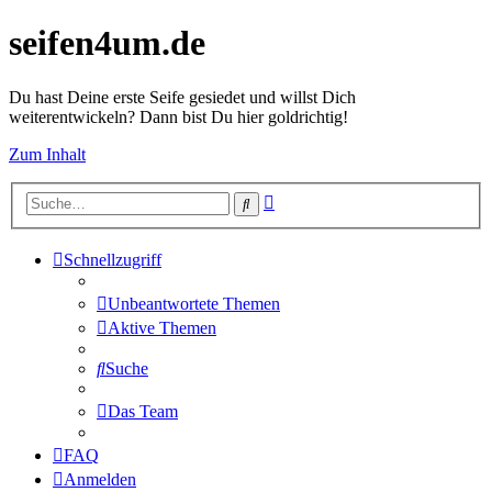
seifen4um.de
Du hast Deine erste Seife gesiedet und willst Dich
weiterentwickeln? Dann bist Du hier goldrichtig!
Zum Inhalt
Erweiterte
Suche
Suche
Schnellzugriff
Unbeantwortete Themen
Aktive Themen
Suche
Das Team
FAQ
Anmelden