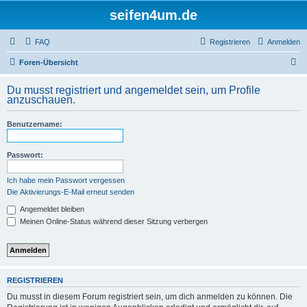
seifen4um.de
FAQ
Registrieren
Anmelden
S
Foren-Übersicht
u
Du musst registriert und angemeldet sein, um Profile
c
anzuschauen.
h
Benutzername:
e
Passwort:
Ich habe mein Passwort vergessen
Die Aktivierungs-E-Mail erneut senden
Angemeldet bleiben
Meinen Online-Status während dieser Sitzung verbergen
REGISTRIEREN
Du musst in diesem Forum registriert sein, um dich anmelden zu können. Die