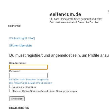
seifen4um.de
Du hast Deine erste Seife gesiedet und willst
Dich weiterentwickeln? Dann bist Du hier
goldrichtig!
Schnellzugriff
FAQ
Foren-Übersicht
Du musst registriert und angemeldet sein, um Profile anz
Benutzername:
Passwort:
Ich habe mein Passwort vergessen
Die Aktivierungs-E-Mail erneut senden
Angemeldet bleiben
Meinen Online-Status während dieser Sitzung verbergen
REGISTRIEREN