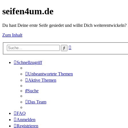
seifen4um.de
Du hast Deine erste Seife gesiedet und willst Dich weiterentwickeln? 
Zum Inhalt
Erweiterte
Suche
Suche
Schnellzugriff
Unbeantwortete Themen
Aktive Themen
Suche
Das Team
FAQ
Anmelden
Registrieren