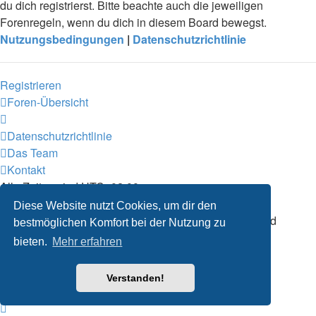
du dich registrierst. Bitte beachte auch die jeweiligen
Forenregeln, wenn du dich in diesem Board bewegst.
Nutzungsbedingungen
|
Datenschutzrichtlinie
Registrieren
Foren-Übersicht
Datenschutzrichtlinie
Das Team
Kontakt
Alle Zeiten sind
UTC+02:00
Alle Cookies des Boards löschen
Diese Website nutzt Cookies, um dir den
Powered by
phpBB
® Forum Software © phpBB Limited
bestmöglichen Komfort bei der Nutzung zu
Deutsche Übersetzung durch
phpBB.de
bieten.
Mehr erfahren
Verstanden!