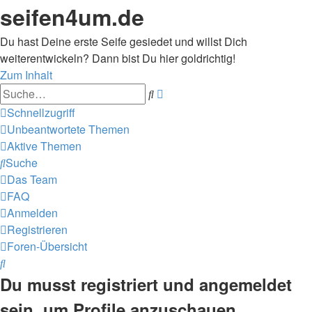
seifen4um.de
Du hast Deine erste Seife gesiedet und willst Dich
weiterentwickeln? Dann bist Du hier goldrichtig!
Zum Inhalt
Erweiterte
Suche
Suche
Schnellzugriff
Unbeantwortete Themen
Aktive Themen
Suche
Das Team
FAQ
Anmelden
Registrieren
Foren-Übersicht
Suche
Du musst registriert und angemeldet
sein, um Profile anzuschauen.