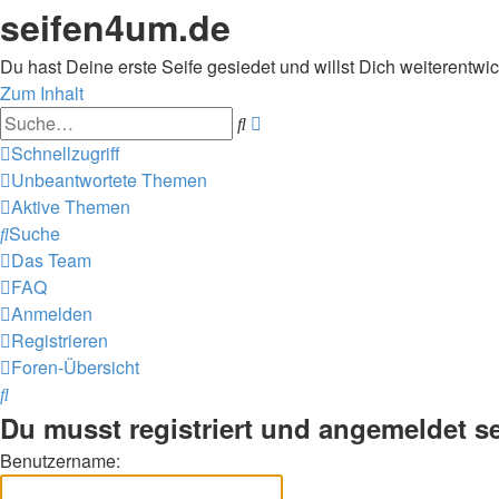
seifen4um.de
Du hast Deine erste Seife gesiedet und willst Dich weiterentwic
Zum Inhalt
Erweiterte
Suche
Suche
Schnellzugriff
Unbeantwortete Themen
Aktive Themen
Suche
Das Team
FAQ
Anmelden
Registrieren
Foren-Übersicht
Suche
Du musst registriert und angemeldet s
Benutzername: