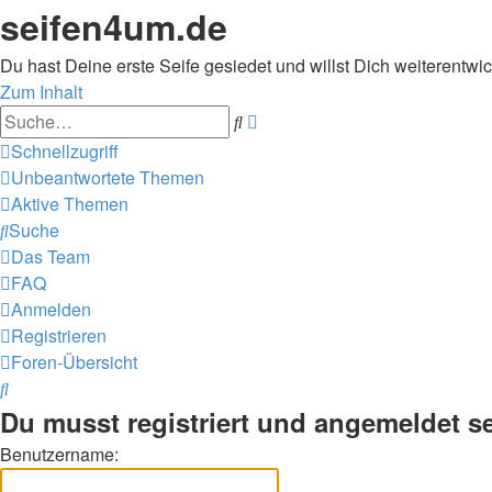
seifen4um.de
Du hast Deine erste Seife gesiedet und willst Dich weiterentwic
Zum Inhalt
Erweiterte
Suche
Suche
Schnellzugriff
Unbeantwortete Themen
Aktive Themen
Suche
Das Team
FAQ
Anmelden
Registrieren
Foren-Übersicht
Suche
Du musst registriert und angemeldet s
Benutzername: