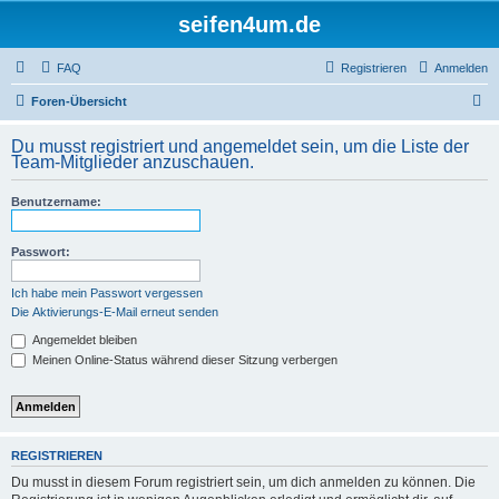
seifen4um.de
FAQ
Registrieren
Anmelden
S
Foren-Übersicht
u
Du musst registriert und angemeldet sein, um die Liste der
c
Team-Mitglieder anzuschauen.
h
Benutzername:
e
Passwort:
Ich habe mein Passwort vergessen
Die Aktivierungs-E-Mail erneut senden
Angemeldet bleiben
Meinen Online-Status während dieser Sitzung verbergen
REGISTRIEREN
Du musst in diesem Forum registriert sein, um dich anmelden zu können. Die