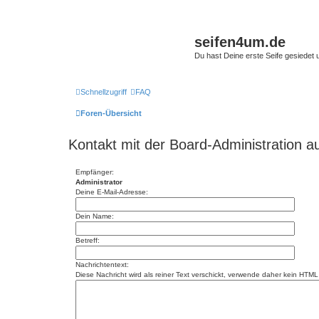
seifen4um.de
Du hast Deine erste Seife gesiedet u
Schnellzugriff
FAQ
Foren-Übersicht
Kontakt mit der Board-Administration 
Empfänger:
Administrator
Deine E-Mail-Adresse:
Dein Name:
Betreff:
Nachrichtentext:
Diese Nachricht wird als reiner Text verschickt, verwende daher kein HT