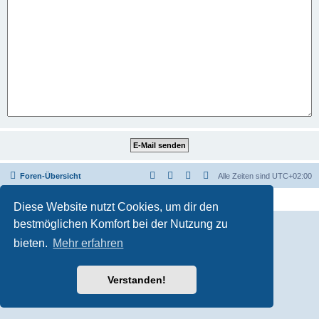
Foren-Übersicht
Alle Zeiten sind
UTC+02:00
Powered by
phpBB
® Forum Software © phpBB Limited
Deutsche Übersetzung durch
phpBB.de
Diese Website nutzt Cookies, um dir den
bestmöglichen Komfort bei der Nutzung zu
bieten.
Mehr erfahren
Verstanden!