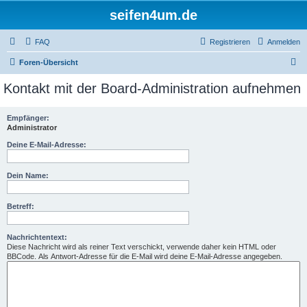
seifen4um.de
FAQ
Registrieren
Anmelden
S
Foren-Übersicht
u
Kontakt mit der Board-Administration aufnehmen
c
h
Empfänger:
Administrator
e
Deine E-Mail-Adresse:
Dein Name:
Betreff:
Nachrichtentext:
Diese Nachricht wird als reiner Text verschickt, verwende daher kein HTML oder
BBCode. Als Antwort-Adresse für die E-Mail wird deine E-Mail-Adresse angegeben.