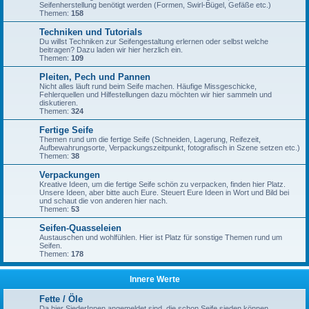
Seifenherstellung benötigt werden (Formen, Swirl-Bügel, Gefäße etc.)
Themen:
158
Techniken und Tutorials
Du willst Techniken zur Seifengestaltung erlernen oder selbst welche
beitragen? Dazu laden wir hier herzlich ein.
Themen:
109
Pleiten, Pech und Pannen
Nicht alles läuft rund beim Seife machen. Häufige Missgeschicke,
Fehlerquellen und Hilfestellungen dazu möchten wir hier sammeln und
diskutieren.
Themen:
324
Fertige Seife
Themen rund um die fertige Seife (Schneiden, Lagerung, Reifezeit,
Aufbewahrungsorte, Verpackungszeitpunkt, fotografisch in Szene setzen etc.)
Themen:
38
Verpackungen
Kreative Ideen, um die fertige Seife schön zu verpacken, finden hier Platz.
Unsere Ideen, aber bitte auch Eure. Steuert Eure Ideen in Wort und Bild bei
und schaut die von anderen hier nach.
Themen:
53
Seifen-Quasseleien
Austauschen und wohlfühlen. Hier ist Platz für sonstige Themen rund um
Seifen.
Themen:
178
Innere Werte
Fette / Öle
Da hier SiederInnen angemeldet sind, die schon Seife sieden können,