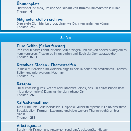
Übungsplatz
Hier findet Ihr alles, um das Verkleinern von Bildern und Avataren zu üben.
Themen:
4
Mitglieder stellen sich vor
Bitte stelle Dich hier kurz vor, damit wir Dich kennenlernen können.
Themen:
743
Seifen
Eure Seifen (Schaufenster)
Im Schaufenster könnt Ihr eure Seifen zeigen und die von anderen Mitgliedern
kommentieren, Fragen zu ihnen stellen und Euch darüber austauschen.
Themen:
8701
Kreatives Sieden / Themenseifen
In diesem Bereich sind Aktionen angesiedelt, in denen zu bestimmten Themen
Seifen gesiedet werden. Mach mit!
Themen:
75
Rezepte
Du suchst ein gutes Rezept oder möchtest eines, das Du selbst kreiert hast,
mit anderen teilen? Dann ist hier der richtige Ort.
Themen:
240
Seifenherstellung
Alles rund ums Seife herstellen. Gelphase, Arbeitstemperatur, Leimkonsistenz,
Spezialseifen, Formen, Lagerung und viele weitere Themen gehören hier
hinein.
Themen:
288
Arbeitsgeräte
Bereich für Fragen und Antworten rund um Arbeitsgeräte, die zur