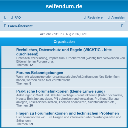
seifen4um.de
FAQ
Registrieren
Anmelden
S
Foren-Übersicht
u
Aktuelle Zeit: Fr 7. Aug 2026, 06:15
c
Organisation
h
Rechtliches, Datenschutz und Regeln (WICHTIG - bitte
e
durchlesen!)
Datenschutzerklärung, Impressum, Urheberrecht (wichtig fürs verwenden von
Bildern hier im Forum) u. a.
Themen:
12
Forums-Bekanntgebungen
Wenn wir allgemeine oder organisatorische Ankündigungen fürs Seifen4um
haben, werden diese hier veröffentlicht.
Themen:
5
Praktische Forumsfunktionen (kleine Einweisung)
Anleitungen in Wort und Bild über wichtige Forenfunktionen (Bilder hochladen,
Neuste Beiträge anzeigen, PN schreiben und verwalten, Profil und Signatur
anlegen, Lesezeichen setzen, Themen abonnieren, Suchfunktionen etc.).
Themen:
20
Fragen zu Forumsfunktionen und technischen Problemen
Hier beantworten wir Eure Fragen und informieren über Wartungszeiten und
Störungen.
Themen:
59