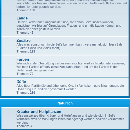
verzichten wir hier auf Grundlagen. Fragen rund um Fette und Öle können und
sollen hier aber gestellt werden.
Themen:
138
Lauge
Da hier SiederInnen angemeldet sind, die schon Seife sieden können,
verzichten wir hier auf Grundlagen. Fragen rund um die Lauge können und
sollen hier aber gestellt werden.
Themen:
46
Zusätze
Alles was sonst noch in die Seife kommen kann, versammelt sich hier (Salz,
Zucker, Seide und vieles mehr).
Themen:
193
Farben
Wer sich in der Gestaltung verbessern möchte, wird sich dafür interessieren,
wie man Farben effektiv einsetzen kann. Alles rund um die Farben in den
Seifen wird hier gesammelt.
Themen:
79
Düfte
Alles über Parfümöle und ätherische Öle, ihr Verhalten, gute Mischungen, die
Dosierung etc. soll hier gesammelt werden.
Themen:
239
Natürlich
Kräuter und Heilpflanzen
Wissenswertes über Kräuter und Heilpflanzen und wie sie sich in Seife
verhalten, welche Wirkungen ihnen nachgesagt werden, soll hier versammelt
werden.
Themen:
33