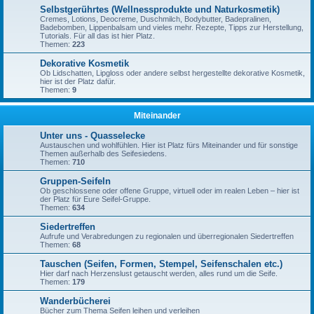
Selbstgerührtes (Wellnessprodukte und Naturkosmetik)
Cremes, Lotions, Deocreme, Duschmilch, Bodybutter, Badepralinen,
Badebomben, Lippenbalsam und vieles mehr. Rezepte, Tipps zur Herstellung,
Tutorials. Für all das ist hier Platz.
Themen:
223
Dekorative Kosmetik
Ob Lidschatten, Lipgloss oder andere selbst hergestellte dekorative Kosmetik,
hier ist der Platz dafür.
Themen:
9
Miteinander
Unter uns - Quasselecke
Austauschen und wohlfühlen. Hier ist Platz fürs Miteinander und für sonstige
Themen außerhalb des Seifesiedens.
Themen:
710
Gruppen-Seifeln
Ob geschlossene oder offene Gruppe, virtuell oder im realen Leben – hier ist
der Platz für Eure Seifel-Gruppe.
Themen:
634
Siedertreffen
Aufrufe und Verabredungen zu regionalen und überregionalen Siedertreffen
Themen:
68
Tauschen (Seifen, Formen, Stempel, Seifenschalen etc.)
Hier darf nach Herzenslust getauscht werden, alles rund um die Seife.
Themen:
179
Wanderbücherei
Bücher zum Thema Seifen leihen und verleihen