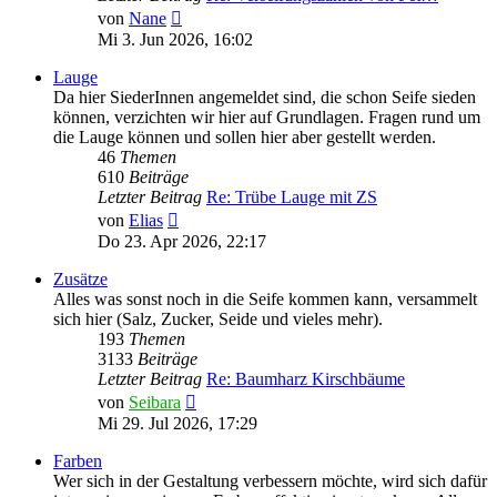
Neuester
von
Nane
Beitrag
Mi 3. Jun 2026, 16:02
Lauge
Da hier SiederInnen angemeldet sind, die schon Seife sieden
können, verzichten wir hier auf Grundlagen. Fragen rund um
die Lauge können und sollen hier aber gestellt werden.
46
Themen
610
Beiträge
Letzter Beitrag
Re: Trübe Lauge mit ZS
Neuester
von
Elias
Beitrag
Do 23. Apr 2026, 22:17
Zusätze
Alles was sonst noch in die Seife kommen kann, versammelt
sich hier (Salz, Zucker, Seide und vieles mehr).
193
Themen
3133
Beiträge
Letzter Beitrag
Re: Baumharz Kirschbäume
Neuester
von
Seibara
Beitrag
Mi 29. Jul 2026, 17:29
Farben
Wer sich in der Gestaltung verbessern möchte, wird sich dafür