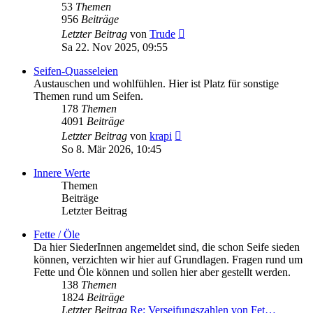
53
Themen
956
Beiträge
Neuester
Letzter Beitrag
von
Trude
Beitrag
Sa 22. Nov 2025, 09:55
Seifen-Quasseleien
Austauschen und wohlfühlen. Hier ist Platz für sonstige
Themen rund um Seifen.
178
Themen
4091
Beiträge
Neuester
Letzter Beitrag
von
krapi
Beitrag
So 8. Mär 2026, 10:45
Innere Werte
Themen
Beiträge
Letzter Beitrag
Fette / Öle
Da hier SiederInnen angemeldet sind, die schon Seife sieden
können, verzichten wir hier auf Grundlagen. Fragen rund um
Fette und Öle können und sollen hier aber gestellt werden.
138
Themen
1824
Beiträge
Letzter Beitrag
Re: Verseifungszahlen von Fet…