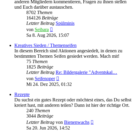
anderen Mitgliedern kommentieren, Fragen zu ihnen stellen
und Euch darüber austauschen.
8702
Themen
164126
Beiträge
Letzter Beitrag
Spülminis
Neuester
von
Seibara
Beitrag
Sa 8. Aug 2026, 15:07
Kreatives Sieden / Themenseifen
In diesem Bereich sind Aktionen angesiedelt, in denen zu
bestimmten Themen Seifen gesiedet werden. Mach mit!
75
Themen
1825
Beiträge
Letzter Beitrag
Re: Bildergalerie "Adventskal…
Neuester
von
Seifenoper
Beitrag
Mi 24. Dez 2025, 01:32
Rezepte
Du suchst ein gutes Rezept oder möchtest eines, das Du selbst
kreiert hast, mit anderen teilen? Dann ist hier der richtige Ort.
240
Themen
3044
Beiträge
Neuester
Letzter Beitrag
von
Bienenwachs
Beitrag
Sa 20. Jun 2026, 14:52