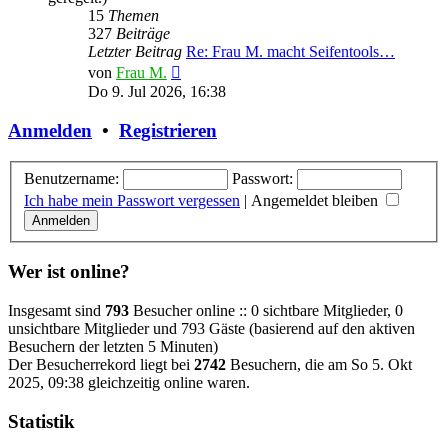
15
Themen
327
Beiträge
Letzter Beitrag
Re: Frau M. macht Seifentools…
Neuester
von
Frau M.
Beitrag
Do 9. Jul 2026, 16:38
Anmelden
•
Registrieren
Benutzername:
Passwort:
Ich habe mein Passwort vergessen
|
Angemeldet bleiben
Wer ist online?
Insgesamt sind
793
Besucher online :: 0 sichtbare Mitglieder, 0
unsichtbare Mitglieder und 793 Gäste (basierend auf den aktiven
Besuchern der letzten 5 Minuten)
Der Besucherrekord liegt bei
2742
Besuchern, die am So 5. Okt
2025, 09:38 gleichzeitig online waren.
Statistik