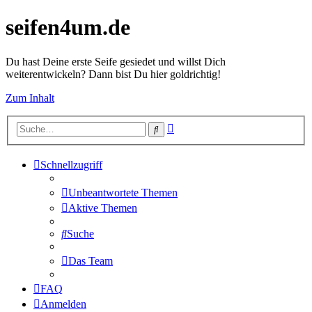
seifen4um.de
Du hast Deine erste Seife gesiedet und willst Dich
weiterentwickeln? Dann bist Du hier goldrichtig!
Zum Inhalt
Erweiterte
Suche
Suche
Schnellzugriff
Unbeantwortete Themen
Aktive Themen
Suche
Das Team
FAQ
Anmelden