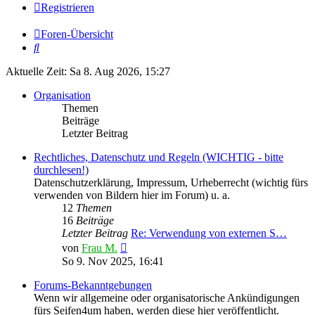
Registrieren
Foren-Übersicht
Suche
Aktuelle Zeit: Sa 8. Aug 2026, 15:27
Organisation
Themen
Beiträge
Letzter Beitrag
Rechtliches, Datenschutz und Regeln (WICHTIG - bitte
durchlesen!)
Datenschutzerklärung, Impressum, Urheberrecht (wichtig fürs
verwenden von Bildern hier im Forum) u. a.
12
Themen
16
Beiträge
Letzter Beitrag
Re: Verwendung von externen S…
Neuester
von
Frau M.
Beitrag
So 9. Nov 2025, 16:41
Forums-Bekanntgebungen
Wenn wir allgemeine oder organisatorische Ankündigungen
fürs Seifen4um haben, werden diese hier veröffentlicht.