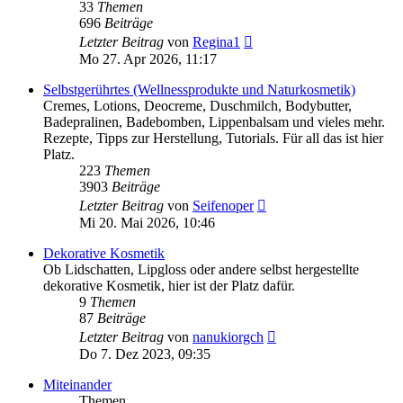
33
Themen
696
Beiträge
Neuester
Letzter Beitrag
von
Regina1
Beitrag
Mo 27. Apr 2026, 11:17
Selbstgerührtes (Wellnessprodukte und Naturkosmetik)
Cremes, Lotions, Deocreme, Duschmilch, Bodybutter,
Badepralinen, Badebomben, Lippenbalsam und vieles mehr.
Rezepte, Tipps zur Herstellung, Tutorials. Für all das ist hier
Platz.
223
Themen
3903
Beiträge
Neuester
Letzter Beitrag
von
Seifenoper
Beitrag
Mi 20. Mai 2026, 10:46
Dekorative Kosmetik
Ob Lidschatten, Lipgloss oder andere selbst hergestellte
dekorative Kosmetik, hier ist der Platz dafür.
9
Themen
87
Beiträge
Neuester
Letzter Beitrag
von
nanukiorgch
Beitrag
Do 7. Dez 2023, 09:35
Miteinander
Themen