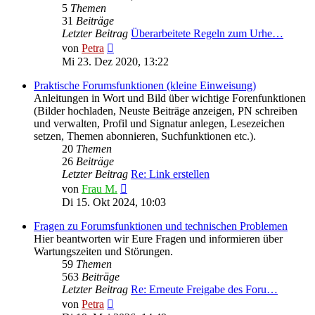
5
Themen
31
Beiträge
Letzter Beitrag
Überarbeitete Regeln zum Urhe…
Neuester
von
Petra
Beitrag
Mi 23. Dez 2020, 13:22
Praktische Forumsfunktionen (kleine Einweisung)
Anleitungen in Wort und Bild über wichtige Forenfunktionen
(Bilder hochladen, Neuste Beiträge anzeigen, PN schreiben
und verwalten, Profil und Signatur anlegen, Lesezeichen
setzen, Themen abonnieren, Suchfunktionen etc.).
20
Themen
26
Beiträge
Letzter Beitrag
Re: Link erstellen
Neuester
von
Frau M.
Beitrag
Di 15. Okt 2024, 10:03
Fragen zu Forumsfunktionen und technischen Problemen
Hier beantworten wir Eure Fragen und informieren über
Wartungszeiten und Störungen.
59
Themen
563
Beiträge
Letzter Beitrag
Re: Erneute Freigabe des Foru…
Neuester
von
Petra
Beitrag