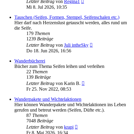
Neuester
Letzter Beitrag
von
Regina1
Beitrag
Mi 8. Jul 2026, 10:35
Tauschen (Seifen, Formen, Stempel, Seifenschalen etc.)
Hier darf nach Herzenslust getauscht werden, alles rund um
die Seife.
179
Themen
1239
Beiträge
Neuester
Letzter Beitrag
von
Juli intheSky
Beitrag
Do 18. Jun 2026, 16:56
Wanderbücherei
Bücher zum Thema Seifen leihen und verleihen
22
Themen
139
Beiträge
Neuester
Letzter Beitrag
von
Karin B.
Beitrag
Fr 25. Nov 2022, 08:53
Wanderpakete und Wichtelaktionen
Hier können Wanderpakete und Wichtelaktionen ins Leben
gerufen und betreut werden (Seifen, Düfte etc.).
87
Themen
7048
Beiträge
Neuester
Letzter Beitrag
von
krapi
Beitrag
Fr 8. Mai 2026, 16:34