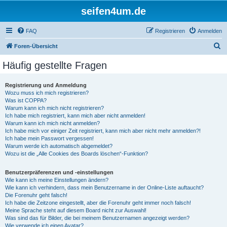
seifen4um.de
FAQ
Registrieren
Anmelden
S
Foren-Übersicht
u
Häufig gestellte Fragen
c
h
Registrierung und Anmeldung
Wozu muss ich mich registrieren?
e
Was ist COPPA?
Warum kann ich mich nicht registrieren?
Ich habe mich registriert, kann mich aber nicht anmelden!
Warum kann ich mich nicht anmelden?
Ich habe mich vor einiger Zeit registriert, kann mich aber nicht mehr anmelden?!
Ich habe mein Passwort vergessen!
Warum werde ich automatisch abgemeldet?
Wozu ist die „Alle Cookies des Boards löschen“-Funktion?
Benutzerpräferenzen und -einstellungen
Wie kann ich meine Einstellungen ändern?
Wie kann ich verhindern, dass mein Benutzername in der Online-Liste auftaucht?
Die Forenuhr geht falsch!
Ich habe die Zeitzone eingestellt, aber die Forenuhr geht immer noch falsch!
Meine Sprache steht auf diesem Board nicht zur Auswahl!
Was sind das für Bilder, die bei meinem Benutzernamen angezeigt werden?
Wie verwende ich einen Avatar?