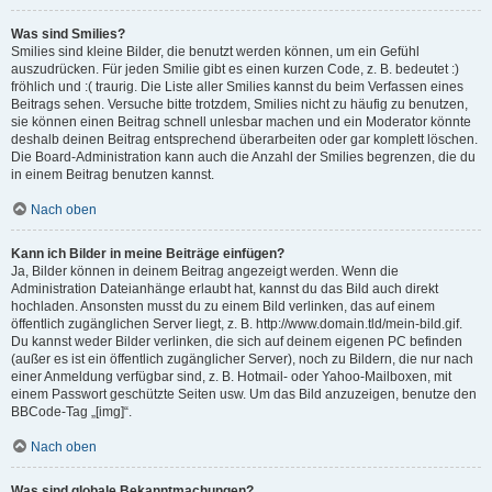
Was sind Smilies?
Smilies sind kleine Bilder, die benutzt werden können, um ein Gefühl
auszudrücken. Für jeden Smilie gibt es einen kurzen Code, z. B. bedeutet :)
fröhlich und :( traurig. Die Liste aller Smilies kannst du beim Verfassen eines
Beitrags sehen. Versuche bitte trotzdem, Smilies nicht zu häufig zu benutzen,
sie können einen Beitrag schnell unlesbar machen und ein Moderator könnte
deshalb deinen Beitrag entsprechend überarbeiten oder gar komplett löschen.
Die Board-Administration kann auch die Anzahl der Smilies begrenzen, die du
in einem Beitrag benutzen kannst.
Nach oben
Kann ich Bilder in meine Beiträge einfügen?
Ja, Bilder können in deinem Beitrag angezeigt werden. Wenn die
Administration Dateianhänge erlaubt hat, kannst du das Bild auch direkt
hochladen. Ansonsten musst du zu einem Bild verlinken, das auf einem
öffentlich zugänglichen Server liegt, z. B. http://www.domain.tld/mein-bild.gif.
Du kannst weder Bilder verlinken, die sich auf deinem eigenen PC befinden
(außer es ist ein öffentlich zugänglicher Server), noch zu Bildern, die nur nach
einer Anmeldung verfügbar sind, z. B. Hotmail- oder Yahoo-Mailboxen, mit
einem Passwort geschützte Seiten usw. Um das Bild anzuzeigen, benutze den
BBCode-Tag „[img]“.
Nach oben
Was sind globale Bekanntmachungen?