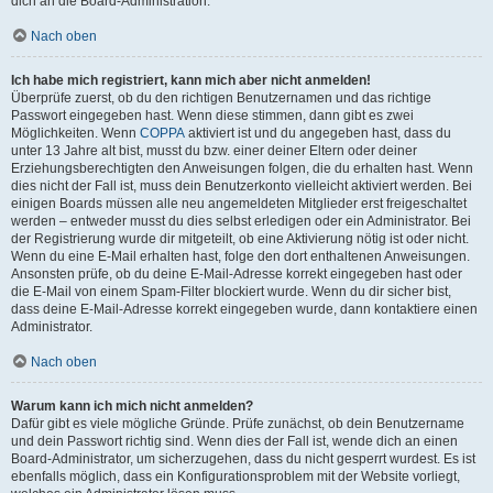
dich an die Board-Administration.
Nach oben
Ich habe mich registriert, kann mich aber nicht anmelden!
Überprüfe zuerst, ob du den richtigen Benutzernamen und das richtige
Passwort eingegeben hast. Wenn diese stimmen, dann gibt es zwei
Möglichkeiten. Wenn
COPPA
aktiviert ist und du angegeben hast, dass du
unter 13 Jahre alt bist, musst du bzw. einer deiner Eltern oder deiner
Erziehungsberechtigten den Anweisungen folgen, die du erhalten hast. Wenn
dies nicht der Fall ist, muss dein Benutzerkonto vielleicht aktiviert werden. Bei
einigen Boards müssen alle neu angemeldeten Mitglieder erst freigeschaltet
werden – entweder musst du dies selbst erledigen oder ein Administrator. Bei
der Registrierung wurde dir mitgeteilt, ob eine Aktivierung nötig ist oder nicht.
Wenn du eine E-Mail erhalten hast, folge den dort enthaltenen Anweisungen.
Ansonsten prüfe, ob du deine E-Mail-Adresse korrekt eingegeben hast oder
die E-Mail von einem Spam-Filter blockiert wurde. Wenn du dir sicher bist,
dass deine E-Mail-Adresse korrekt eingegeben wurde, dann kontaktiere einen
Administrator.
Nach oben
Warum kann ich mich nicht anmelden?
Dafür gibt es viele mögliche Gründe. Prüfe zunächst, ob dein Benutzername
und dein Passwort richtig sind. Wenn dies der Fall ist, wende dich an einen
Board-Administrator, um sicherzugehen, dass du nicht gesperrt wurdest. Es ist
ebenfalls möglich, dass ein Konfigurationsproblem mit der Website vorliegt,