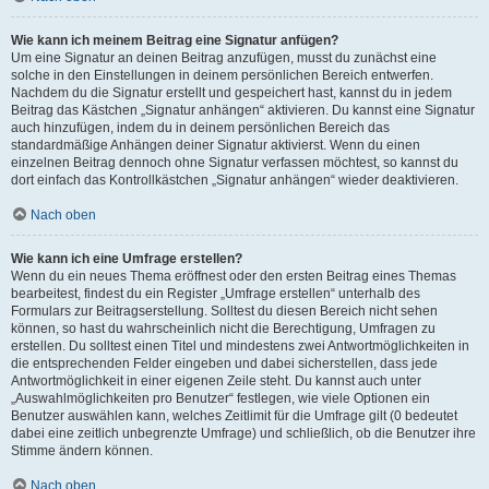
Wie kann ich meinem Beitrag eine Signatur anfügen?
Um eine Signatur an deinen Beitrag anzufügen, musst du zunächst eine
solche in den Einstellungen in deinem persönlichen Bereich entwerfen.
Nachdem du die Signatur erstellt und gespeichert hast, kannst du in jedem
Beitrag das Kästchen „Signatur anhängen“ aktivieren. Du kannst eine Signatur
auch hinzufügen, indem du in deinem persönlichen Bereich das
standardmäßige Anhängen deiner Signatur aktivierst. Wenn du einen
einzelnen Beitrag dennoch ohne Signatur verfassen möchtest, so kannst du
dort einfach das Kontrollkästchen „Signatur anhängen“ wieder deaktivieren.
Nach oben
Wie kann ich eine Umfrage erstellen?
Wenn du ein neues Thema eröffnest oder den ersten Beitrag eines Themas
bearbeitest, findest du ein Register „Umfrage erstellen“ unterhalb des
Formulars zur Beitragserstellung. Solltest du diesen Bereich nicht sehen
können, so hast du wahrscheinlich nicht die Berechtigung, Umfragen zu
erstellen. Du solltest einen Titel und mindestens zwei Antwortmöglichkeiten in
die entsprechenden Felder eingeben und dabei sicherstellen, dass jede
Antwortmöglichkeit in einer eigenen Zeile steht. Du kannst auch unter
„Auswahlmöglichkeiten pro Benutzer“ festlegen, wie viele Optionen ein
Benutzer auswählen kann, welches Zeitlimit für die Umfrage gilt (0 bedeutet
dabei eine zeitlich unbegrenzte Umfrage) und schließlich, ob die Benutzer ihre
Stimme ändern können.
Nach oben