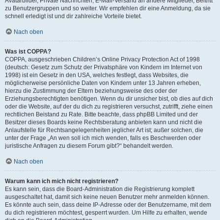
Avatarbilder, Private Nachrichten, E-Mail-Versand an andere Mitglieder, Beitritt
zu Benutzergruppen und so weiter. Wir empfehlen dir eine Anmeldung, da sie
schnell erledigt ist und dir zahlreiche Vorteile bietet.
Nach oben
Was ist COPPA?
COPPA, ausgeschrieben Children’s Online Privacy Protection Act of 1998
(deutsch: Gesetz zum Schutz der Privatsphäre von Kindern im Internet von
1998) ist ein Gesetz in den USA, welches festlegt, dass Websites, die
möglicherweise persönliche Daten von Kindern unter 13 Jahren erheben,
hierzu die Zustimmung der Eltern beziehungsweise des oder der
Erziehungsberechtigten benötigen. Wenn du dir unsicher bist, ob dies auf dich
oder die Website, auf der du dich zu registrieren versuchst, zutrifft, ziehe einen
rechtlichen Beistand zu Rate. Bitte beachte, dass phpBB Limited und der
Besitzer dieses Boards keine Rechtsberatung anbieten kann und nicht die
Anlaufstelle für Rechtsangelegenheiten jeglicher Art ist; außer solchen, die
unter der Frage „An wen soll ich mich wenden, falls es Beschwerden oder
juristische Anfragen zu diesem Forum gibt?“ behandelt werden.
Nach oben
Warum kann ich mich nicht registrieren?
Es kann sein, dass die Board-Administration die Registrierung komplett
ausgeschaltet hat, damit sich keine neuen Benutzer mehr anmelden können.
Es könnte auch sein, dass deine IP-Adresse oder der Benutzername, mit dem
du dich registrieren möchtest, gesperrt wurden. Um Hilfe zu erhalten, wende