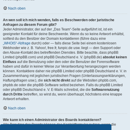
Nach oben
An wen soll ich mich wenden, falls es Beschwerden oder juristische
Anfragen zu diesem Forum gibt?
Jeder Administrator, der auf der „Das Team“-Seite aufgeführt ist, ist ein
geeigneter Kontakt für deine Beschwerde. Wenn du so keine Antwort erhältst,
solltest du den Besitzer der Domain kontaktieren (führe dazu eine
„WHOIS“-Abfrage
durch) oder — falls diese Seite bei einem kostenlosen
Webhoster wie z. B. Yahoo!, free.fr, funpic.de usw. liegt — den Support oder
den Abuse-Kontakt des betreffenden Dienstes. Bitte beachte, dass phpBB
Limited (phpBB.com) und phpBB Deutschland e. V. (phpBB.de)
absolut keinen
Einfluss
auf die Benutzung oder den oder die Benutzer der Forensoftware
haben und dafür in keiner Weise zur Verantwortung herangezogen werden
können. Kontaktiere daher nie phpBB Limited oder phpBB Deutschland e. V. in
Zusammenhang mit jeglichen juristischen Fragen (Unterlassungserklärungen,
Haftungsfragen usw.), die
sich nicht direkt
auf die Websiten phpbb.com,
phpbb.de oder die phpBB-Software selbst beziehen. Falls du phpBB Limited
oder phpBB Deutschland e. V. E-Mails schreibst, die die
Softwarenutzung
durch Dritte
betreffen, so wirst du, wenn überhaupt, höchstens eine knappe
Antwort erhalten.
Nach oben
Wie kann ich einen Administrator des Boards kontaktieren?
Alle Benutzer des Boards können das Kontaktformular nutzen, wenn die
Funktion durch die Board-Administration aktiviert wurde.