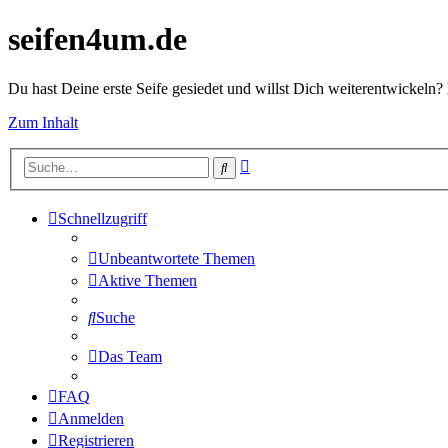
seifen4um.de
Du hast Deine erste Seife gesiedet und willst Dich weiterentwickeln? 
Zum Inhalt
Erweiterte
Suche
Suche
Schnellzugriff
Unbeantwortete Themen
Aktive Themen
Suche
Das Team
FAQ
Anmelden
Registrieren