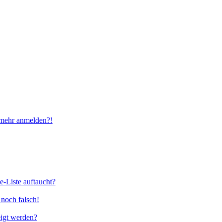
t mehr anmelden?!
e-Liste auftaucht?
 noch falsch!
eigt werden?