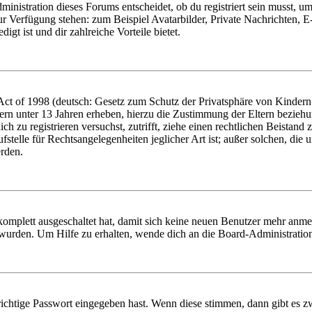
istration dieses Forums entscheidet, ob du registriert sein musst, um Be
zur Verfügung stehen: zum Beispiel Avatarbilder, Private Nachrichten, 
igt ist und dir zahlreiche Vorteile bietet.
t of 1998 (deutsch: Gesetz zum Schutz der Privatsphäre von Kindern i
ern unter 13 Jahren erheben, hierzu die Zustimmung der Eltern bezieh
dich zu registrieren versuchst, zutrifft, ziehe einen rechtlichen Beista
stelle für Rechtsangelegenheiten jeglicher Art ist; außer solchen, die
erden.
 komplett ausgeschaltet hat, damit sich keine neuen Benutzer mehr anm
 wurden. Um Hilfe zu erhalten, wende dich an die Board-Administratio
richtige Passwort eingegeben hast. Wenn diese stimmen, dann gibt es