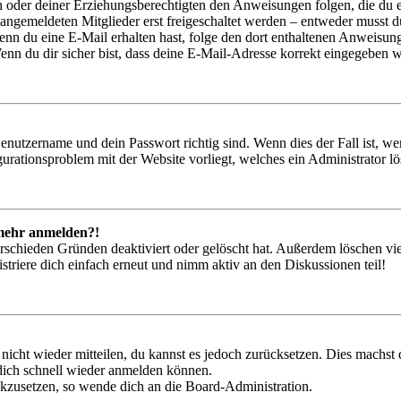
ern oder deiner Erziehungsberechtigten den Anweisungen folgen, die du e
 angemeldeten Mitglieder erst freigeschaltet werden – entweder musst du
. Wenn du eine E-Mail erhalten hast, folge den dort enthaltenen Anweis
nn du dir sicher bist, dass deine E-Mail-Adresse korrekt eingegeben w
Benutzername und dein Passwort richtig sind. Wenn dies der Fall ist, w
igurationsproblem mit der Website vorliegt, welches ein Administrator l
t mehr anmelden?!
rschieden Gründen deaktiviert oder gelöscht hat. Außerdem löschen vie
triere dich einfach erneut und nimm aktiv an den Diskussionen teil!
 nicht wieder mitteilen, du kannst es jedoch zurücksetzen. Dies machs
 dich schnell wieder anmelden können.
ückzusetzen, so wende dich an die Board-Administration.