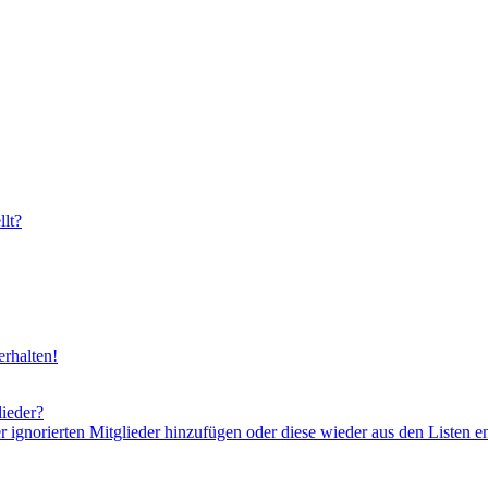
lt?
rhalten!
lieder?
er ignorierten Mitglieder hinzufügen oder diese wieder aus den Listen e