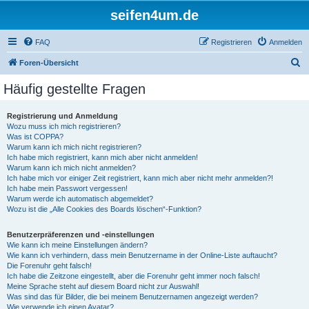
seifen4um.de
FAQ
Registrieren
Anmelden
S
Foren-Übersicht
u
Häufig gestellte Fragen
c
h
Registrierung und Anmeldung
Wozu muss ich mich registrieren?
e
Was ist COPPA?
Warum kann ich mich nicht registrieren?
Ich habe mich registriert, kann mich aber nicht anmelden!
Warum kann ich mich nicht anmelden?
Ich habe mich vor einiger Zeit registriert, kann mich aber nicht mehr anmelden?!
Ich habe mein Passwort vergessen!
Warum werde ich automatisch abgemeldet?
Wozu ist die „Alle Cookies des Boards löschen“-Funktion?
Benutzerpräferenzen und -einstellungen
Wie kann ich meine Einstellungen ändern?
Wie kann ich verhindern, dass mein Benutzername in der Online-Liste auftaucht?
Die Forenuhr geht falsch!
Ich habe die Zeitzone eingestellt, aber die Forenuhr geht immer noch falsch!
Meine Sprache steht auf diesem Board nicht zur Auswahl!
Was sind das für Bilder, die bei meinem Benutzernamen angezeigt werden?
Wie verwende ich einen Avatar?