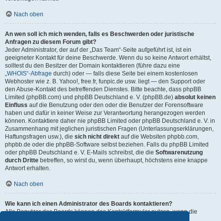
Nach oben
An wen soll ich mich wenden, falls es Beschwerden oder juristische
Anfragen zu diesem Forum gibt?
Jeder Administrator, der auf der „Das Team“-Seite aufgeführt ist, ist ein
geeigneter Kontakt für deine Beschwerde. Wenn du so keine Antwort erhältst,
solltest du den Besitzer der Domain kontaktieren (führe dazu eine
„WHOIS“-Abfrage
durch) oder — falls diese Seite bei einem kostenlosen
Webhoster wie z. B. Yahoo!, free.fr, funpic.de usw. liegt — den Support oder
den Abuse-Kontakt des betreffenden Dienstes. Bitte beachte, dass phpBB
Limited (phpBB.com) und phpBB Deutschland e. V. (phpBB.de)
absolut keinen
Einfluss
auf die Benutzung oder den oder die Benutzer der Forensoftware
haben und dafür in keiner Weise zur Verantwortung herangezogen werden
können. Kontaktiere daher nie phpBB Limited oder phpBB Deutschland e. V. in
Zusammenhang mit jeglichen juristischen Fragen (Unterlassungserklärungen,
Haftungsfragen usw.), die
sich nicht direkt
auf die Websiten phpbb.com,
phpbb.de oder die phpBB-Software selbst beziehen. Falls du phpBB Limited
oder phpBB Deutschland e. V. E-Mails schreibst, die die
Softwarenutzung
durch Dritte
betreffen, so wirst du, wenn überhaupt, höchstens eine knappe
Antwort erhalten.
Nach oben
Wie kann ich einen Administrator des Boards kontaktieren?
Alle Benutzer des Boards können das Kontaktformular nutzen, wenn die
Funktion durch die Board-Administration aktiviert wurde.