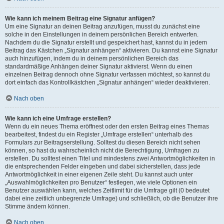
Wie kann ich meinem Beitrag eine Signatur anfügen?
Um eine Signatur an deinen Beitrag anzufügen, musst du zunächst eine
solche in den Einstellungen in deinem persönlichen Bereich entwerfen.
Nachdem du die Signatur erstellt und gespeichert hast, kannst du in jedem
Beitrag das Kästchen „Signatur anhängen“ aktivieren. Du kannst eine Signatur
auch hinzufügen, indem du in deinem persönlichen Bereich das
standardmäßige Anhängen deiner Signatur aktivierst. Wenn du einen
einzelnen Beitrag dennoch ohne Signatur verfassen möchtest, so kannst du
dort einfach das Kontrollkästchen „Signatur anhängen“ wieder deaktivieren.
Nach oben
Wie kann ich eine Umfrage erstellen?
Wenn du ein neues Thema eröffnest oder den ersten Beitrag eines Themas
bearbeitest, findest du ein Register „Umfrage erstellen“ unterhalb des
Formulars zur Beitragserstellung. Solltest du diesen Bereich nicht sehen
können, so hast du wahrscheinlich nicht die Berechtigung, Umfragen zu
erstellen. Du solltest einen Titel und mindestens zwei Antwortmöglichkeiten in
die entsprechenden Felder eingeben und dabei sicherstellen, dass jede
Antwortmöglichkeit in einer eigenen Zeile steht. Du kannst auch unter
„Auswahlmöglichkeiten pro Benutzer“ festlegen, wie viele Optionen ein
Benutzer auswählen kann, welches Zeitlimit für die Umfrage gilt (0 bedeutet
dabei eine zeitlich unbegrenzte Umfrage) und schließlich, ob die Benutzer ihre
Stimme ändern können.
Nach oben