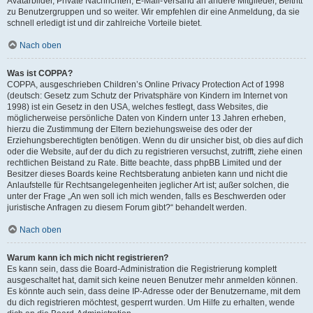
Avatarbilder, Private Nachrichten, E-Mail-Versand an andere Mitglieder, Beitritt
zu Benutzergruppen und so weiter. Wir empfehlen dir eine Anmeldung, da sie
schnell erledigt ist und dir zahlreiche Vorteile bietet.
Nach oben
Was ist COPPA?
COPPA, ausgeschrieben Children’s Online Privacy Protection Act of 1998
(deutsch: Gesetz zum Schutz der Privatsphäre von Kindern im Internet von
1998) ist ein Gesetz in den USA, welches festlegt, dass Websites, die
möglicherweise persönliche Daten von Kindern unter 13 Jahren erheben,
hierzu die Zustimmung der Eltern beziehungsweise des oder der
Erziehungsberechtigten benötigen. Wenn du dir unsicher bist, ob dies auf dich
oder die Website, auf der du dich zu registrieren versuchst, zutrifft, ziehe einen
rechtlichen Beistand zu Rate. Bitte beachte, dass phpBB Limited und der
Besitzer dieses Boards keine Rechtsberatung anbieten kann und nicht die
Anlaufstelle für Rechtsangelegenheiten jeglicher Art ist; außer solchen, die
unter der Frage „An wen soll ich mich wenden, falls es Beschwerden oder
juristische Anfragen zu diesem Forum gibt?“ behandelt werden.
Nach oben
Warum kann ich mich nicht registrieren?
Es kann sein, dass die Board-Administration die Registrierung komplett
ausgeschaltet hat, damit sich keine neuen Benutzer mehr anmelden können.
Es könnte auch sein, dass deine IP-Adresse oder der Benutzername, mit dem
du dich registrieren möchtest, gesperrt wurden. Um Hilfe zu erhalten, wende