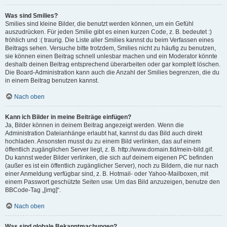
Was sind Smilies?
Smilies sind kleine Bilder, die benutzt werden können, um ein Gefühl
auszudrücken. Für jeden Smilie gibt es einen kurzen Code, z. B. bedeutet :)
fröhlich und :( traurig. Die Liste aller Smilies kannst du beim Verfassen eines
Beitrags sehen. Versuche bitte trotzdem, Smilies nicht zu häufig zu benutzen,
sie können einen Beitrag schnell unlesbar machen und ein Moderator könnte
deshalb deinen Beitrag entsprechend überarbeiten oder gar komplett löschen.
Die Board-Administration kann auch die Anzahl der Smilies begrenzen, die du
in einem Beitrag benutzen kannst.
Nach oben
Kann ich Bilder in meine Beiträge einfügen?
Ja, Bilder können in deinem Beitrag angezeigt werden. Wenn die
Administration Dateianhänge erlaubt hat, kannst du das Bild auch direkt
hochladen. Ansonsten musst du zu einem Bild verlinken, das auf einem
öffentlich zugänglichen Server liegt, z. B. http://www.domain.tld/mein-bild.gif.
Du kannst weder Bilder verlinken, die sich auf deinem eigenen PC befinden
(außer es ist ein öffentlich zugänglicher Server), noch zu Bildern, die nur nach
einer Anmeldung verfügbar sind, z. B. Hotmail- oder Yahoo-Mailboxen, mit
einem Passwort geschützte Seiten usw. Um das Bild anzuzeigen, benutze den
BBCode-Tag „[img]“.
Nach oben
Was sind globale Bekanntmachungen?