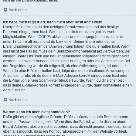
dich an die Board-Administration.
Nach oben
Ich habe mich registriert, kann mich aber nicht anmelden!
Überprüfe zuerst, ob du den richtigen Benutzernamen und das richtige
Passwort eingegeben hast. Wenn diese stimmen, dann gibt es zwei
Möglichkeiten. Wenn
COPPA
aktiviert ist und du angegeben hast, dass du
unter 13 Jahre alt bist, musst du bzw. einer deiner Eltern oder deiner
Erziehungsberechtigten den Anweisungen folgen, die du erhalten hast. Wenn
dies nicht der Fall ist, muss dein Benutzerkonto vielleicht aktiviert werden. Bei
einigen Boards müssen alle neu angemeldeten Mitglieder erst freigeschaltet
werden – entweder musst du dies selbst erledigen oder ein Administrator. Bei
der Registrierung wurde dir mitgeteilt, ob eine Aktivierung nötig ist oder nicht.
Wenn du eine E-Mail erhalten hast, folge den dort enthaltenen Anweisungen.
Ansonsten prüfe, ob du deine E-Mail-Adresse korrekt eingegeben hast oder
die E-Mail von einem Spam-Filter blockiert wurde. Wenn du dir sicher bist,
dass deine E-Mail-Adresse korrekt eingegeben wurde, dann kontaktiere einen
Administrator.
Nach oben
Warum kann ich mich nicht anmelden?
Dafür gibt es viele mögliche Gründe. Prüfe zunächst, ob dein Benutzername
und dein Passwort richtig sind. Wenn dies der Fall ist, wende dich an einen
Board-Administrator, um sicherzugehen, dass du nicht gesperrt wurdest. Es ist
ebenfalls möglich, dass ein Konfigurationsproblem mit der Website vorliegt,