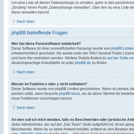
Um eine Liste all deiner Dateianhänge zu erhalten, gehe in den persönliche
„Einstieg“ einen Punkt „Dateianhänge verwalten“, über den du eine Liste d
diese verwalten kannst.
Nach oben
phpBB betreffende Fragen
Wer hat diese Forensoftware entwickelt?
Diese Software (in ihrer unmodifizierten Fassung) wurde von
phpBB Limite
urheberrechtlich geschützt. Sie wurde unter der GNU General Public License
und kann frei vertrieben werden. Weitere Details findest du
auf der Seite v
deutschsprachige Anlaufstelle ist unter
phpBB.de
zu finden.
Nach oben
Warum ist Funktion x oder y nicht enthalten?
Diese Software wurde von phpBB Limited geschrieben. Wenn du denkst, das
werden sollte, dann besuche
phpBB Ideas
, wo du deine Stimme für beste
neue Funktionen vorschlagen kannst.
Nach oben
An wen soll ich mich wenden, falls es Beschwerden oder juristische An
Jeder Administrator, der auf der „Das Team“-Seite aufgeführt ist, ist ein geei
Beschwerde. Wenn du so keine Antwort erhältst, solltest du den Besitzer de
eine
„WHOIS“-Abfrage
durch) oder — falls diese Seite bei einem kostenlos