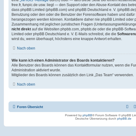
free.fr, funpic.de usw. liegt — den Support oder den Abuse-Kontakt des betr
dass phpBB Limited (phpBB.com) und phpBB Deutschland e. V. (phpBB.de
Benutzung oder den oder die Benutzer der Forensoftware haben und dafür 
herangezogen werden können. Kontaktiere daher nie phpBB Limited oder p
Zusammenhang mit jeglichen juristischen Fragen (Unterlassungserklärunge
nicht direkt
auf die Websiten phpbb.com, phpbb.de oder die phpBB-Softwar
Limited oder phpBB Deutschland e. V. E-Mails schreibst, die die
Softwarenu
wirst du, wenn überhaupt, höchstens eine knappe Antwort erhalten.
Nach oben
Wie kann ich einen Administrator des Boards kontaktieren?
Alle Benutzer des Boards können das Kontaktformular nutzen, wenn die Fun
Administration aktiviert wurde.
Mitglieder des Boards können zusätzlich den Link „Das Team“ verwenden.
Nach oben
Foren-Übersicht
Powered by
phpBB
® Forum Software © phpBB Lim
Deutsche Übersetzung durch
phpBB.de