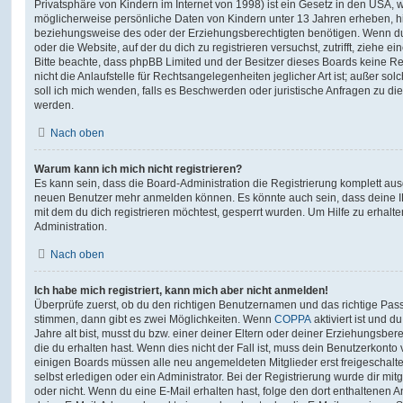
Privatsphäre von Kindern im Internet von 1998) ist ein Gesetz in den USA, w
möglicherweise persönliche Daten von Kindern unter 13 Jahren erheben, h
beziehungsweise des oder der Erziehungsberechtigten benötigen. Wenn du di
oder die Website, auf der du dich zu registrieren versuchst, zutrifft, ziehe e
Bitte beachte, dass phpBB Limited und der Besitzer dieses Boards keine 
nicht die Anlaufstelle für Rechtsangelegenheiten jeglicher Art ist; außer so
soll ich mich wenden, falls es Beschwerden oder juristische Anfragen zu d
werden.
Nach oben
Warum kann ich mich nicht registrieren?
Es kann sein, dass die Board-Administration die Registrierung komplett ausg
neuen Benutzer mehr anmelden können. Es könnte auch sein, dass deine 
mit dem du dich registrieren möchtest, gesperrt wurden. Um Hilfe zu erhalt
Administration.
Nach oben
Ich habe mich registriert, kann mich aber nicht anmelden!
Überprüfe zuerst, ob du den richtigen Benutzernamen und das richtige Pa
stimmen, dann gibt es zwei Möglichkeiten. Wenn
COPPA
aktiviert ist und 
Jahre alt bist, musst du bzw. einer deiner Eltern oder deiner Erziehungsbe
die du erhalten hast. Wenn dies nicht der Fall ist, muss dein Benutzerkonto v
einigen Boards müssen alle neu angemeldeten Mitglieder erst freigeschalt
selbst erledigen oder ein Administrator. Bei der Registrierung wurde dir mitget
oder nicht. Wenn du eine E-Mail erhalten hast, folge den dort enthaltenen