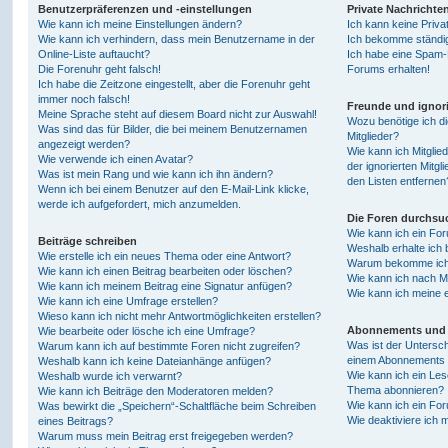
Benutzerpräferenzen und -einstellungen
Private Nachrichte
Wie kann ich meine Einstellungen ändern?
Ich kann keine Priva
Wie kann ich verhindern, dass mein Benutzername in der
Ich bekomme ständig
Online-Liste auftaucht?
Ich habe eine Spam-E
Die Forenuhr geht falsch!
Forums erhalten!
Ich habe die Zeitzone eingestellt, aber die Forenuhr geht
immer noch falsch!
Freunde und ignori
Meine Sprache steht auf diesem Board nicht zur Auswahl!
Wozu benötige ich di
Was sind das für Bilder, die bei meinem Benutzernamen
Mitglieder?
angezeigt werden?
Wie kann ich Mitglied
Wie verwende ich einen Avatar?
der ignorierten Mitg
Was ist mein Rang und wie kann ich ihn ändern?
den Listen entfernen
Wenn ich bei einem Benutzer auf den E-Mail-Link klicke,
werde ich aufgefordert, mich anzumelden.
Die Foren durchsu
Wie kann ich ein Fo
Beiträge schreiben
Weshalb erhalte ich 
Wie erstelle ich ein neues Thema oder eine Antwort?
Warum bekomme ich b
Wie kann ich einen Beitrag bearbeiten oder löschen?
Wie kann ich nach M
Wie kann ich meinem Beitrag eine Signatur anfügen?
Wie kann ich meine 
Wie kann ich eine Umfrage erstellen?
Wieso kann ich nicht mehr Antwortmöglichkeiten erstellen?
Abonnements und 
Wie bearbeite oder lösche ich eine Umfrage?
Was ist der Untersc
Warum kann ich auf bestimmte Foren nicht zugreifen?
einem Abonnements 
Weshalb kann ich keine Dateianhänge anfügen?
Wie kann ich ein Les
Weshalb wurde ich verwarnt?
Thema abonnieren?
Wie kann ich Beiträge den Moderatoren melden?
Wie kann ich ein Fo
Was bewirkt die „Speichern“-Schaltfläche beim Schreiben
Wie deaktiviere ich
eines Beitrags?
Warum muss mein Beitrag erst freigegeben werden?