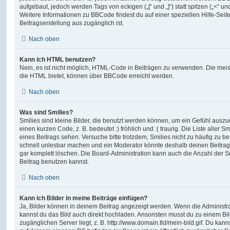
aufgebaut, jedoch werden Tags von eckigen („[“ und „]“) statt spitzen („<“ 
Weitere Informationen zu BBCode findest du auf einer speziellen Hilfe-Seite
Beitragserstellung aus zugänglich ist.
Nach oben
Kann ich HTML benutzen?
Nein, es ist nicht möglich, HTML-Code in Beiträgen zu verwenden. Die mei
die HTML bietet, können über BBCode erreicht werden.
Nach oben
Was sind Smilies?
Smilies sind kleine Bilder, die benutzt werden können, um ein Gefühl auszu
einen kurzen Code, z. B. bedeutet :) fröhlich und :( traurig. Die Liste aller 
eines Beitrags sehen. Versuche bitte trotzdem, Smilies nicht zu häufig zu b
schnell unlesbar machen und ein Moderator könnte deshalb deinen Beitrag
gar komplett löschen. Die Board-Administration kann auch die Anzahl der S
Beitrag benutzen kannst.
Nach oben
Kann ich Bilder in meine Beiträge einfügen?
Ja, Bilder können in deinem Beitrag angezeigt werden. Wenn die Administra
kannst du das Bild auch direkt hochladen. Ansonsten musst du zu einem Bild
zugänglichen Server liegt, z. B. http://www.domain.tld/mein-bild.gif. Du kann