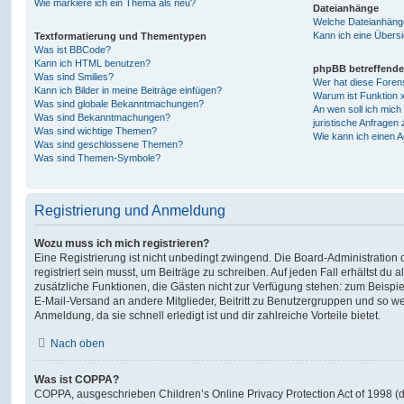
Wie markiere ich ein Thema als neu?
Dateianhänge
Welche Dateianhänge
Kann ich eine Übersi
Textformatierung und Thementypen
Was ist BBCode?
Kann ich HTML benutzen?
phpBB betreffende
Was sind Smilies?
Wer hat diese Foren
Kann ich Bilder in meine Beiträge einfügen?
Warum ist Funktion x
Was sind globale Bekanntmachungen?
An wen soll ich mic
Was sind Bekanntmachungen?
juristische Anfragen
Was sind wichtige Themen?
Wie kann ich einen A
Was sind geschlossene Themen?
Was sind Themen-Symbole?
Registrierung und Anmeldung
Wozu muss ich mich registrieren?
Eine Registrierung ist nicht unbedingt zwingend. Die Board-Administration
registriert sein musst, um Beiträge zu schreiben. Auf jeden Fall erhältst du als
zusätzliche Funktionen, die Gästen nicht zur Verfügung stehen: zum Beispiel
E-Mail-Versand an andere Mitglieder, Beitritt zu Benutzergruppen und so wei
Anmeldung, da sie schnell erledigt ist und dir zahlreiche Vorteile bietet.
Nach oben
Was ist COPPA?
COPPA, ausgeschrieben Children’s Online Privacy Protection Act of 1998 (