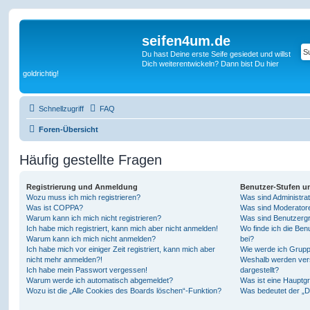
seifen4um.de
Du hast Deine erste Seife gesiedet und willst
Dich weiterentwickeln? Dann bist Du hier
goldrichtig!
Schnellzugriff
FAQ
Foren-Übersicht
Häufig gestellte Fragen
Registrierung und Anmeldung
Benutzer-Stufen u
Wozu muss ich mich registrieren?
Was sind Administra
Was ist COPPA?
Was sind Moderator
Warum kann ich mich nicht registrieren?
Was sind Benutzerg
Ich habe mich registriert, kann mich aber nicht anmelden!
Wo finde ich die Ben
Warum kann ich mich nicht anmelden?
bei?
Ich habe mich vor einiger Zeit registriert, kann mich aber
Wie werde ich Grupp
nicht mehr anmelden?!
Weshalb werden ver
Ich habe mein Passwort vergessen!
dargestellt?
Warum werde ich automatisch abgemeldet?
Was ist eine Hauptg
Wozu ist die „Alle Cookies des Boards löschen“-Funktion?
Was bedeutet der „Da