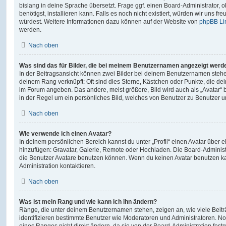
bislang in deine Sprache übersetzt. Frage ggf. einen Board-Administrator, 
benötigst, installieren kann. Falls es noch nicht existiert, würden wir uns f
würdest. Weitere Informationen dazu können auf der Website von
phpBB Li
werden.
Nach oben
Was sind das für Bilder, die bei meinem Benutzernamen angezeigt werd
In der Beitragsansicht können zwei Bilder bei deinem Benutzernamen stehen.
deinem Rang verknüpft: Oft sind dies Sterne, Kästchen oder Punkte, die de
im Forum angeben. Das andere, meist größere, Bild wird auch als „Avatar“ b
in der Regel um ein persönliches Bild, welches von Benutzer zu Benutzer unt
Nach oben
Wie verwende ich einen Avatar?
In deinem persönlichen Bereich kannst du unter „Profil“ einen Avatar über 
hinzufügen: Gravatar, Galerie, Remote oder Hochladen. Die Board-Adminis
die Benutzer Avatare benutzen können. Wenn du keinen Avatar benutzen kan
Administration kontaktieren.
Nach oben
Was ist mein Rang und wie kann ich ihn ändern?
Ränge, die unter deinem Benutzernamen stehen, zeigen an, wie viele Beiträg
identifizieren bestimmte Benutzer wie Moderatoren und Administratoren. N
eines Ranges nicht direkt ändern, da sie von der Board-Administration festg