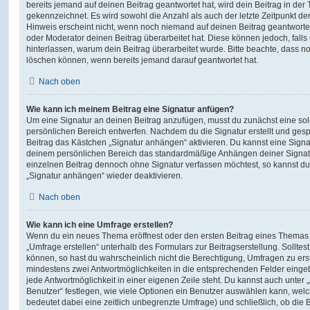
bereits jemand auf deinen Beitrag geantwortet hat, wird dein Beitrag in der
gekennzeichnet. Es wird sowohl die Anzahl als auch der letzte Zeitpunkt d
Hinweis erscheint nicht, wenn noch niemand auf deinen Beitrag geantwortet
oder Moderator deinen Beitrag überarbeitet hat. Diese können jedoch, falls s
hinterlassen, warum dein Beitrag überarbeitet wurde. Bitte beachte, dass n
löschen können, wenn bereits jemand darauf geantwortet hat.
Nach oben
Wie kann ich meinem Beitrag eine Signatur anfügen?
Um eine Signatur an deinen Beitrag anzufügen, musst du zunächst eine sol
persönlichen Bereich entwerfen. Nachdem du die Signatur erstellt und gesp
Beitrag das Kästchen „Signatur anhängen“ aktivieren. Du kannst eine Signa
deinem persönlichen Bereich das standardmäßige Anhängen deiner Signatu
einzelnen Beitrag dennoch ohne Signatur verfassen möchtest, so kannst du 
„Signatur anhängen“ wieder deaktivieren.
Nach oben
Wie kann ich eine Umfrage erstellen?
Wenn du ein neues Thema eröffnest oder den ersten Beitrag eines Themas be
„Umfrage erstellen“ unterhalb des Formulars zur Beitragserstellung. Solltes
können, so hast du wahrscheinlich nicht die Berechtigung, Umfragen zu erste
mindestens zwei Antwortmöglichkeiten in die entsprechenden Felder eingeb
jede Antwortmöglichkeit in einer eigenen Zeile steht. Du kannst auch unter
Benutzer“ festlegen, wie viele Optionen ein Benutzer auswählen kann, welche
bedeutet dabei eine zeitlich unbegrenzte Umfrage) und schließlich, ob die