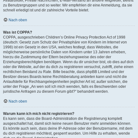
Avatarbilder, Private Nachrichten, E-Mail-Versand an andere Mitglieder, Beitritt
zu Benutzergruppen und so weiter. Wir empfehlen dir eine Anmeldung, da sie
schnell erledigt ist und dir zahlreiche Vorteile bietet.
Nach oben
Was ist COPPA?
COPPA, ausgeschrieben Children’s Online Privacy Protection Act of 1998
(deutsch: Gesetz zum Schutz der Privatsphäre von Kindern im Internet von
1998) ist ein Gesetz in den USA, welches festlegt, dass Websites, die
möglicherweise persönliche Daten von Kindern unter 13 Jahren erheben,
hierzu die Zustimmung der Eltern beziehungsweise des oder der
Erziehungsberechtigten benötigen. Wenn du dir unsicher bist, ob dies auf dich
oder die Website, auf der du dich zu registrieren versuchst, zutrifft, ziehe einen
rechtlichen Beistand zu Rate. Bitte beachte, dass phpBB Limited und der
Besitzer dieses Boards keine Rechtsberatung anbieten kann und nicht die
Anlaufstelle für Rechtsangelegenheiten jeglicher Art ist; außer solchen, die
unter der Frage „An wen soll ich mich wenden, falls es Beschwerden oder
juristische Anfragen zu diesem Forum gibt?“ behandelt werden.
Nach oben
Warum kann ich mich nicht registrieren?
Es kann sein, dass die Board-Administration die Registrierung komplett
ausgeschaltet hat, damit sich keine neuen Benutzer mehr anmelden können.
Es könnte auch sein, dass deine IP-Adresse oder der Benutzername, mit dem
du dich registrieren möchtest, gesperrt wurden. Um Hilfe zu erhalten, wende