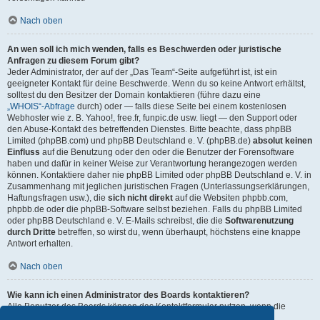
Nach oben
An wen soll ich mich wenden, falls es Beschwerden oder juristische
Anfragen zu diesem Forum gibt?
Jeder Administrator, der auf der „Das Team“-Seite aufgeführt ist, ist ein
geeigneter Kontakt für deine Beschwerde. Wenn du so keine Antwort erhältst,
solltest du den Besitzer der Domain kontaktieren (führe dazu eine
„WHOIS“-Abfrage
durch) oder — falls diese Seite bei einem kostenlosen
Webhoster wie z. B. Yahoo!, free.fr, funpic.de usw. liegt — den Support oder
den Abuse-Kontakt des betreffenden Dienstes. Bitte beachte, dass phpBB
Limited (phpBB.com) und phpBB Deutschland e. V. (phpBB.de)
absolut keinen
Einfluss
auf die Benutzung oder den oder die Benutzer der Forensoftware
haben und dafür in keiner Weise zur Verantwortung herangezogen werden
können. Kontaktiere daher nie phpBB Limited oder phpBB Deutschland e. V. in
Zusammenhang mit jeglichen juristischen Fragen (Unterlassungserklärungen,
Haftungsfragen usw.), die
sich nicht direkt
auf die Websiten phpbb.com,
phpbb.de oder die phpBB-Software selbst beziehen. Falls du phpBB Limited
oder phpBB Deutschland e. V. E-Mails schreibst, die die
Softwarenutzung
durch Dritte
betreffen, so wirst du, wenn überhaupt, höchstens eine knappe
Antwort erhalten.
Nach oben
Wie kann ich einen Administrator des Boards kontaktieren?
Alle Benutzer des Boards können das Kontaktformular nutzen, wenn die
Funktion durch die Board-Administration aktiviert wurde.