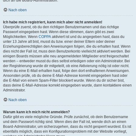
dich an die Board-Administration.
Nach oben
Ich habe mich registriert, kann mich aber nicht anmelden!
Überprüfe zuerst, ob du den richtigen Benutzernamen und das richtige
Passwort eingegeben hast. Wenn diese stimmen, dann gibt es zwei
Möglichkeiten. Wenn
COPPA
aktiviert ist und du angegeben hast, dass du
unter 13 Jahre alt bist, musst du bzw. einer deiner Eltern oder deiner
Erziehungsberechtigten den Anweisungen folgen, die du erhalten hast. Wenn
dies nicht der Fall ist, muss dein Benutzerkonto vielleicht aktiviert werden. Bei
einigen Boards müssen alle neu angemeldeten Mitglieder erst freigeschaltet
werden – entweder musst du dies selbst erledigen oder ein Administrator. Bei
der Registrierung wurde dir mitgeteilt, ob eine Aktivierung nötig ist oder nicht.
Wenn du eine E-Mail erhalten hast, folge den dort enthaltenen Anweisungen.
Ansonsten prüfe, ob du deine E-Mail-Adresse korrekt eingegeben hast oder
die E-Mail von einem Spam-Filter blockiert wurde. Wenn du dir sicher bist,
dass deine E-Mail-Adresse korrekt eingegeben wurde, dann kontaktiere einen
Administrator.
Nach oben
Warum kann ich mich nicht anmelden?
Dafür gibt es viele mögliche Gründe. Prüfe zunächst, ob dein Benutzername
und dein Passwort richtig sind. Wenn dies der Fall ist, wende dich an einen
Board-Administrator, um sicherzugehen, dass du nicht gesperrt wurdest. Es ist
ebenfalls möglich, dass ein Konfigurationsproblem mit der Website vorliegt,