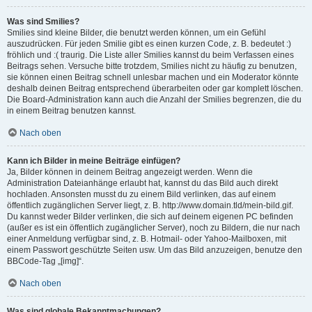
Was sind Smilies?
Smilies sind kleine Bilder, die benutzt werden können, um ein Gefühl
auszudrücken. Für jeden Smilie gibt es einen kurzen Code, z. B. bedeutet :)
fröhlich und :( traurig. Die Liste aller Smilies kannst du beim Verfassen eines
Beitrags sehen. Versuche bitte trotzdem, Smilies nicht zu häufig zu benutzen,
sie können einen Beitrag schnell unlesbar machen und ein Moderator könnte
deshalb deinen Beitrag entsprechend überarbeiten oder gar komplett löschen.
Die Board-Administration kann auch die Anzahl der Smilies begrenzen, die du
in einem Beitrag benutzen kannst.
Nach oben
Kann ich Bilder in meine Beiträge einfügen?
Ja, Bilder können in deinem Beitrag angezeigt werden. Wenn die
Administration Dateianhänge erlaubt hat, kannst du das Bild auch direkt
hochladen. Ansonsten musst du zu einem Bild verlinken, das auf einem
öffentlich zugänglichen Server liegt, z. B. http://www.domain.tld/mein-bild.gif.
Du kannst weder Bilder verlinken, die sich auf deinem eigenen PC befinden
(außer es ist ein öffentlich zugänglicher Server), noch zu Bildern, die nur nach
einer Anmeldung verfügbar sind, z. B. Hotmail- oder Yahoo-Mailboxen, mit
einem Passwort geschützte Seiten usw. Um das Bild anzuzeigen, benutze den
BBCode-Tag „[img]“.
Nach oben
Was sind globale Bekanntmachungen?