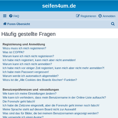
seifen4um.de
FAQ
Registrieren
Anmelden
S
Foren-Übersicht
u
Häufig gestellte Fragen
c
h
Registrierung und Anmeldung
Wozu muss ich mich registrieren?
e
Was ist COPPA?
Warum kann ich mich nicht registrieren?
Ich habe mich registriert, kann mich aber nicht anmelden!
Warum kann ich mich nicht anmelden?
Ich habe mich vor einiger Zeit registriert, kann mich aber nicht mehr anmelden?!
Ich habe mein Passwort vergessen!
Warum werde ich automatisch abgemeldet?
Wozu ist die „Alle Cookies des Boards löschen“-Funktion?
Benutzerpräferenzen und -einstellungen
Wie kann ich meine Einstellungen ändern?
Wie kann ich verhindern, dass mein Benutzername in der Online-Liste auftaucht?
Die Forenuhr geht falsch!
Ich habe die Zeitzone eingestellt, aber die Forenuhr geht immer noch falsch!
Meine Sprache steht auf diesem Board nicht zur Auswahl!
Was sind das für Bilder, die bei meinem Benutzernamen angezeigt werden?
Wie verwende ich einen Avatar?