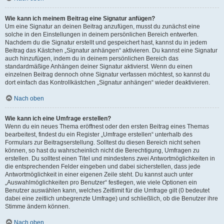
Wie kann ich meinem Beitrag eine Signatur anfügen?
Um eine Signatur an deinen Beitrag anzufügen, musst du zunächst eine
solche in den Einstellungen in deinem persönlichen Bereich entwerfen.
Nachdem du die Signatur erstellt und gespeichert hast, kannst du in jedem
Beitrag das Kästchen „Signatur anhängen“ aktivieren. Du kannst eine Signatur
auch hinzufügen, indem du in deinem persönlichen Bereich das
standardmäßige Anhängen deiner Signatur aktivierst. Wenn du einen
einzelnen Beitrag dennoch ohne Signatur verfassen möchtest, so kannst du
dort einfach das Kontrollkästchen „Signatur anhängen“ wieder deaktivieren.
Nach oben
Wie kann ich eine Umfrage erstellen?
Wenn du ein neues Thema eröffnest oder den ersten Beitrag eines Themas
bearbeitest, findest du ein Register „Umfrage erstellen“ unterhalb des
Formulars zur Beitragserstellung. Solltest du diesen Bereich nicht sehen
können, so hast du wahrscheinlich nicht die Berechtigung, Umfragen zu
erstellen. Du solltest einen Titel und mindestens zwei Antwortmöglichkeiten in
die entsprechenden Felder eingeben und dabei sicherstellen, dass jede
Antwortmöglichkeit in einer eigenen Zeile steht. Du kannst auch unter
„Auswahlmöglichkeiten pro Benutzer“ festlegen, wie viele Optionen ein
Benutzer auswählen kann, welches Zeitlimit für die Umfrage gilt (0 bedeutet
dabei eine zeitlich unbegrenzte Umfrage) und schließlich, ob die Benutzer ihre
Stimme ändern können.
Nach oben